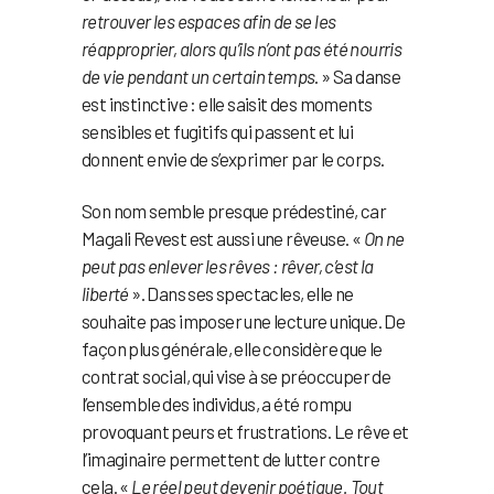
retrouver les espaces afin de se les
réapproprier, alors qu’ils n’ont pas été nourris
de vie pendant un certain temps
. » Sa danse
est instinctive : elle saisit des moments
sensibles et fugitifs qui passent et lui
donnent envie de s’exprimer par le corps.
Son nom semble presque prédestiné, car
Magali Revest est aussi une rêveuse. «
On ne
peut pas enlever les rêves : rêver, c’est la
liberté
». Dans ses spectacles, elle ne
souhaite pas imposer une lecture unique. De
façon plus générale, elle considère que le
contrat social, qui vise à se préoccuper de
l’ensemble des individus, a été rompu
provoquant peurs et frustrations. Le rêve et
l’imaginaire permettent de lutter contre
cela. «
Le réel peut devenir poétique. Tout