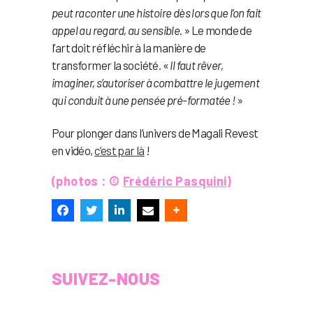
peut raconter une histoire dès lors que l’on fait
appel au regard, au sensible
. » Le monde de
l’art doit réfléchir à la manière de
transformer la société. «
Il faut rêver,
imaginer, s’autoriser à combattre le jugement
qui conduit à une pensée pré-formatée !
»
Pour plonger dans l’univers de Magali Revest
en vidéo,
c’est par là
!
(photos : ©
Frédéric Pasquini
)
SUIVEZ-NOUS