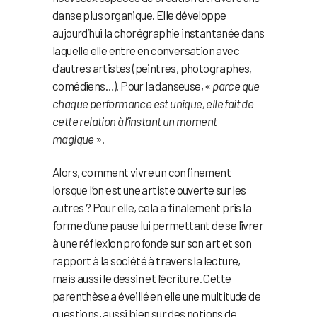
danse plus organique. Elle développe
aujourd’hui la chorégraphie instantanée dans
laquelle elle entre en conversation avec
d’autres artistes (peintres, photographes,
comédiens…). Pour la danseuse, «
parce que
chaque performance est unique, elle fait de
cette relation à l’instant un moment
magique
».
Alors, comment vivre un confinement
lorsque l’on est une artiste ouverte sur les
autres ? Pour elle, cela a finalement pris la
forme d’une pause lui permettant de se livrer
à une réflexion profonde sur son art et son
rapport à la société à travers la lecture,
mais aussi le dessin et l’écriture. Cette
parenthèse a éveillé en elle une multitude de
questions, aussi bien sur des notions de