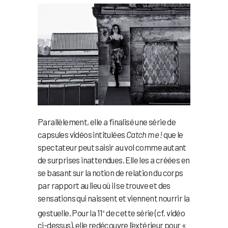
Parallèlement, elle a finalisé une série de
capsules vidéos intitulées
Catch me !
que le
spectateur peut saisir au vol comme autant
de surprises inattendues. Elle les a créées en
se basant sur la notion de relation du corps
par rapport au lieu où il se trouve et des
sensations qui naissent et viennent nourrir la
gestuelle. Pour la 11
de cette série (cf. vidéo
e
ci-dessus), elle redécouvre l’extérieur pour «