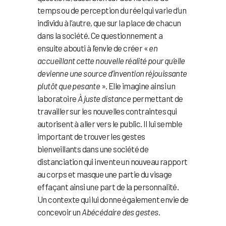
temps ou de perception du réel qui varie d’un
individu à l’autre, que sur la place de chacun
dans la société. Ce questionnement a
ensuite abouti à l’envie de créer «
en
accueillant cette nouvelle réalité pour qu’elle
devienne une source d’invention réjouissante
plutôt que pesante
». Elle imagine ainsi un
laboratoire
À juste distance
permettant de
travailler sur les nouvelles contraintes qui
autorisent à aller vers le public. Il lui semble
important de trouver les gestes
bienveillants dans une société de
distanciation qui invente un nouveau rapport
au corps et masque une partie du visage
effaçant ainsi une part de la personnalité.
Un contexte qui lui donne également envie de
concevoir un
Abécédaire des gestes
.