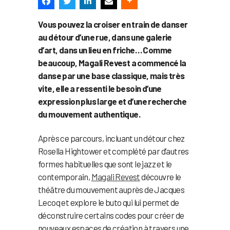
Vous pouvez la croiser en train de danser
au détour d’une rue, dans une galerie
d’art, dans un lieu en friche… Comme
beaucoup, Magali Revest a commencé la
danse par une base classique, mais très
vite, elle a ressenti le besoin d’une
expression plus large et d’une recherche
du mouvement authentique.
Après ce parcours, incluant un détour chez
Rosella Hightower et complété par d’autres
formes habituelles que sont le jazz et le
contemporain,
Magali Revest
découvre le
théâtre du mouvement auprès de Jacques
Lecoq et explore le buto qui lui permet de
déconstruire certains codes pour créer de
nouveaux espaces de création à travers une