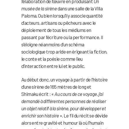
l’élaboration de l’œuvre en produisant
Un
musée de la sirène
dans une salle de la Villa
Paloma. Ou bien lorsqu’il y associe quantité
d’acteurs, artisans ou pêcheurs avec le
déploiement de tous les médiums en
passant par l’écriture ou la performance. Il
s’éloigne néanmoins d’un schéma
sociologique trop aride en érigeant la fiction,
le conte et la poésie comme lieu
d’interaction entre lui et le public.
Au début donc, un voyage à partir de l’histoire
d’une sirène de 165 mètres de long et
Shimaku écrit : «
Au cours de ce voyage, j’ai
demandé à différentes personnes de réaliser
un objet relatif à la sirène, pour développer et
enrichir son histoire
». Le fil du récit se dévide
alors entre gravité et humour là où l’humain