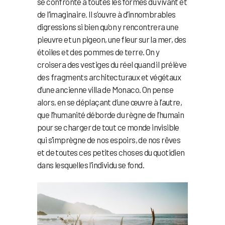
se confronte à toutes les formes du vivant et
de l’imaginaire. Il s’ouvre à d’innombrables
digressions si bien qu’on y rencontrera une
pieuvre et un pigeon, une fleur sur la mer, des
étoiles et des pommes de terre. On y
croisera des vestiges du réel quand il prélève
des fragments architecturaux et végétaux
d’une ancienne villa de Monaco. On pense
alors, en se déplaçant d’une œuvre à l’autre,
que l’humanité déborde du règne de l’humain
pour se charger de tout ce monde invisible
qui s’imprègne de nos espoirs, de nos rêves
et de toutes ces petites choses du quotidien
dans lesquelles l’individu se fond.