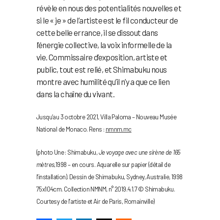
révèle en nous des potentialités nouvelles et
si le « je » de l’artiste est le fil conducteur de
cette belle errance, il se dissout dans
l’énergie collective, la voix informelle de la
vie. Commissaire d’exposition, artiste et
public, tout est relié, et Shimabuku nous
montre avec humilité qu’il n’y a que ce lien
dans la chaîne du vivant.
Jusqu’au 3 octobre 2021, Villa Paloma – Nouveau Musée
National de Monaco. Rens :
nmnm.mc
(photo Une : Shimabuku,
Je voyage avec une sirène de 165
mètres
,1998 – en cours. Aquarelle sur papier (détail de
l’installation). Dessin de Shimabuku, Sydney, Australie, 1998
75x104cm. Collection NMNM, n° 2019.4.1.7 © Shimabuku.
Courtesy de l’artiste et Air de Paris, Romainville)