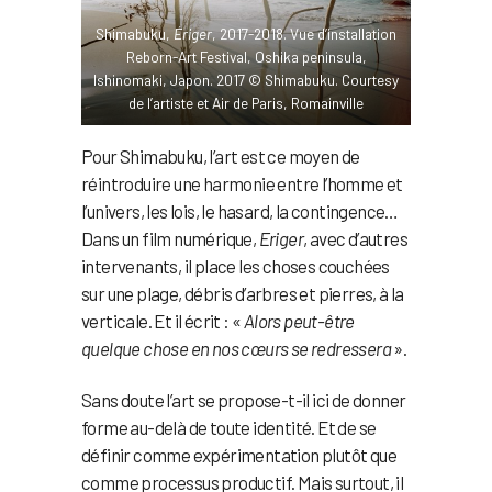
Shimabuku,
Ériger
, 2017-2018. Vue d’installation
Reborn-Art Festival, Oshika peninsula,
Ishinomaki, Japon. 2017 © Shimabuku. Courtesy
de l’artiste et Air de Paris, Romainville
Pour Shimabuku, l’art est ce moyen de
réintroduire une harmonie entre l’homme et
l’univers, les lois, le hasard, la contingence…
Dans un film numérique,
Eriger
, avec d’autres
intervenants, il place les choses couchées
sur une plage, débris d’arbres et pierres, à la
verticale. Et il écrit : «
Alors peut-être
quelque chose en nos cœurs se redressera
».
Sans doute l’art se propose-t-il ici de donner
forme au-delà de toute identité. Et de se
définir comme expérimentation plutôt que
comme processus productif. Mais surtout, il