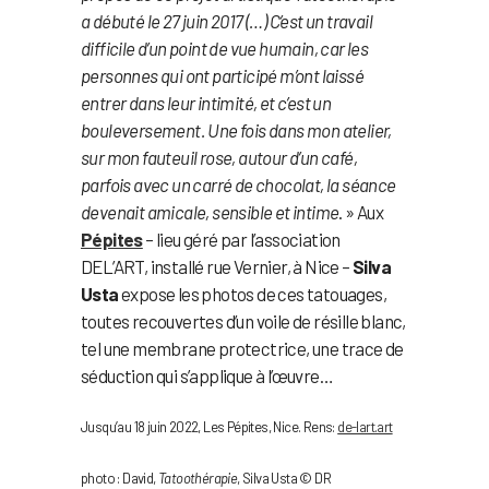
a débuté le 27 juin 2017 (…) C’est un travail
difficile d’un point de vue humain, car les
personnes qui ont participé m’ont laissé
entrer dans leur intimité, et c’est un
bouleversement. Une fois dans mon atelier,
sur mon fauteuil rose, autour d’un café,
parfois avec un carré de chocolat, la séance
devenait amicale, sensible et intime
. » Aux
Pépites
– lieu géré par l’association
DEL’ART, installé rue Vernier, à Nice –
Silva
Usta
expose les photos de ces tatouages,
toutes recouvertes d’un voile de résille blanc,
tel une membrane protectrice, une trace de
séduction qui s’applique à l’œuvre…
Jusqu’au 18 juin 2022, Les Pépites, Nice. Rens:
de-lart.art
photo : David,
Tatoothérapie
, Silva Usta © DR