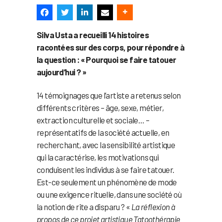
Silva Usta a recueilli 14 histoires
racontées sur des corps, pour répondre à
la question : « Pourquoi se faire tatouer
aujourd’hui ? »
14 témoignages que l’artiste a retenus selon
différents critères – âge, sexe, métier,
extraction culturelle et sociale… –
représentatifs de la société actuelle, en
recherchant, avec la sensibilité artistique
qui la caractérise, les motivations qui
conduisent les individus à se faire tatouer.
Est-ce seulement un phénomène de mode
ou une exigence rituelle, dans une société où
la notion de rite a disparu ? «
La réflexion à
propos de ce projet artistique Tatoothérapie