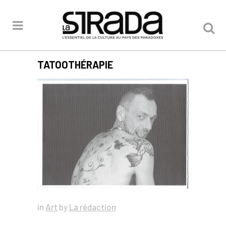
TATOOTHÉRAPIE
in
Art
by
La rédaction