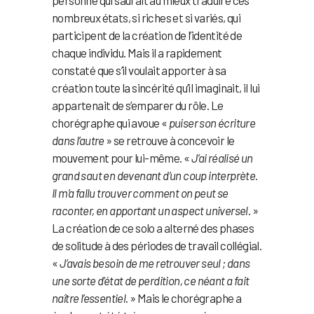
nombreux états, si riches et si variés, qui
participent de la création de l’identité de
chaque individu. Mais il a rapidement
constaté que s’il voulait apporter à sa
création toute la sincérité qu’il imaginait, il lui
appartenait de s’emparer du rôle. Le
chorégraphe qui avoue «
puiser son écriture
dans l’autre
» se retrouve à concevoir le
mouvement pour lui-même. «
J’ai réalisé un
grand saut en devenant d’un coup interprète.
Il m’a fallu trouver comment on peut se
raconter, en apportant un aspect universel
. »
La création de ce solo a alterné des phases
de solitude à des périodes de travail collégial.
«
J’avais besoin de me retrouver seul ; dans
une sorte d’état de perdition, ce néant a fait
naître l’essentiel
. » Mais le chorégraphe a