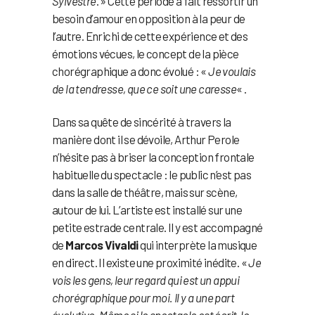
Sylvestre
. » Cette période a fait ressortir un
besoin d’amour en opposition à la peur de
l’autre. Enrichi de cette expérience et des
émotions vécues, le concept de la pièce
chorégraphique a donc évolué : «
Je voulais
de la tendresse, que ce soit une caresse
« .
Dans sa quête de sincérité à travers la
manière dont il se dévoile, Arthur Perole
n’hésite pas à briser la conception frontale
habituelle du spectacle : le public n’est pas
dans la salle de théâtre, mais sur scène,
autour de lui. L’artiste est installé sur une
petite estrade centrale. Il y est accompagné
de
Marcos Vivaldi
qui interprète la musique
en direct. Il existe une proximité inédite. «
Je
vois les gens, leur regard qui est un appui
chorégraphique pour moi. Il y a une part
évolutive. Même si le spectacle est écrit, le