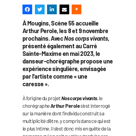
À Mougins, Scène 55 accueille
Arthur Perole, les 8 et 9 novembre
prochains. Avec
Nos corps vivants
,
présenté également au Carré
Sainte-Maxime en mai 2023, le
danseur-chorégraphe propose une
expérience singulière, envisagée
par l’artiste comme « une
caresse ».
À l’origine du projet
Nos corps vivants
, le
chorégraphe
Arthur Perole
s’est interrogé
sur la manière dont l’individu construit sa
multiplicité d’être, y compris dans ce qui est
le plus intime. Il s’est donc mis en quête de la
personne qui saurait au mieux traduire ces