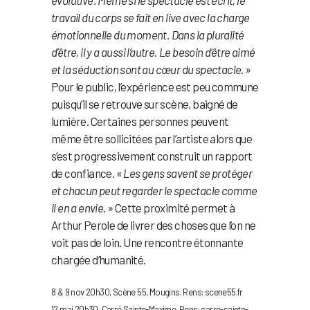
travail du corps se fait en live avec la charge
émotionnelle du moment. Dans la pluralité
d’être, il y a aussi l’autre. Le besoin d’être aimé
et la séduction sont au cœur du spectacle
. »
Pour le public, l’expérience est peu commune
puisqu’il se retrouve sur scène, baigné de
lumière. Certaines personnes peuvent
même être sollicitées par l’artiste alors que
s’est progressivement construit un rapport
de confiance. «
Les gens savent se protéger
et chacun peut regarder le spectacle comme
il en a envie
. » Cette proximité permet à
Arthur Perole de livrer des choses que l’on ne
voit pas de loin. Une rencontre étonnante
chargée d’humanité.
8 & 9 nov 20h30, Scène 55, Mougins. Rens: scene55.fr
12 mai 20h30, Carré Sainte-Maxime. Rens: carre-sainte-