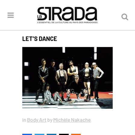
LET’S DANCE
in
Body Art
by
Michèle Nakache