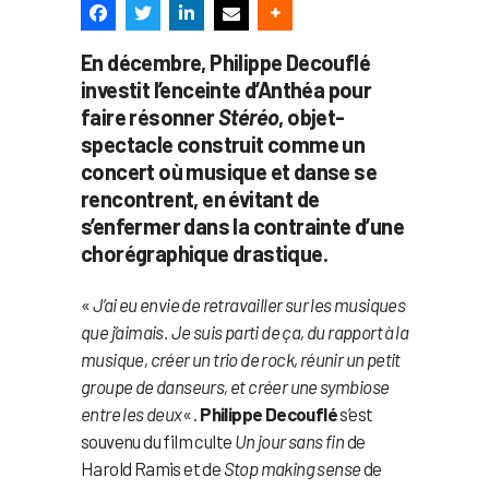
En décembre, Philippe Decouflé
investit l’enceinte d’Anthéa pour
faire résonner
Stéréo
, objet-
spectacle construit comme un
concert où musique et danse se
rencontrent, en évitant de
s’enfermer dans la contrainte d’une
chorégraphique drastique.
«
J’ai eu envie de retravailler sur les musiques
que j’aimais. Je suis parti de ça, du rapport à la
musique, créer un trio de rock, réunir un petit
groupe de danseurs, et créer une symbiose
entre les deux
« .
Philippe Decouflé
s’est
souvenu du film culte
Un jour sans fin
de
Harold Ramis et de
Stop making sense
de