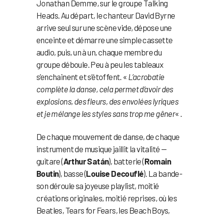
Jonathan Demme, sur le groupe Talking
Heads. Au départ, le chanteur David Byrne
arrive seul sur une scène vide, dépose une
enceinte et démarre une simple cassette
audio, puis, un à un, chaque membre du
groupe déboule. Peu à peu les tableaux
s’enchainent et s’étoffent. «
L’acrobatie
complète la danse, cela permet d’avoir des
explosions, des fleurs, des envolées lyriques
et je mélange les styles sans trop me gêner
« .
De chaque mouvement de danse, de chaque
instrument de musique jaillit la vitalité —
guitare (
Arthur Satán
), batterie (
Romain
Boutin
), basse (
Louise Decouflé
). La bande-
son déroule sa joyeuse playlist, moitié
créations originales, moitié reprises, où les
Beatles, Tears for Fears, les Beach Boys,