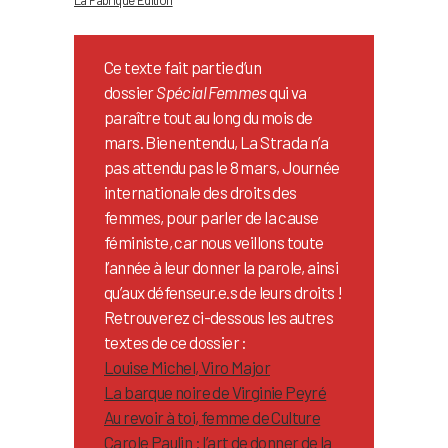
Ce texte fait partie d’un
dossier
Spécial Femmes
qui va
paraître tout au long du mois de
mars. Bien entendu, La Strada n’a
pas attendu pas le 8 mars, Journée
internationale des droits des
femmes, pour parler de la cause
féministe, car nous veillons toute
l’année à leur donner la parole, ainsi
qu’aux défenseur.e.s de leurs droits !
Retrouverez ci-dessous les autres
textes de ce dossier :
Louise Michel, Viro Major
La barque noire de Virginie Peyré
Au revoir à toi, femme de Culture
Carole Paulin : l’art de donner de la