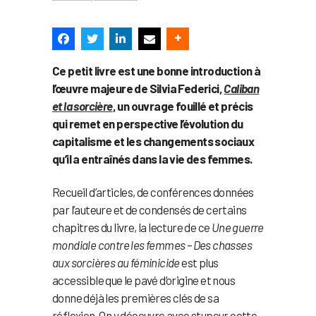
Ce petit livre est une bonne introduction à
l’œuvre majeure de Silvia Federici,
Caliban
et la sorcière
, un ouvrage fouillé et précis
qui remet en perspective l’évolution du
capitalisme et les changements sociaux
qu’il a entraînés dans la vie des femmes.
Recueil d’articles, de conférences données
par l’auteure et de condensés de certains
chapitres du livre, la lecture de ce
Une guerre
mondiale contre les femmes – Des chasses
aux sorcières au féminicide
est plus
accessible que le pavé d’origine et nous
donne déjà les premières clés de sa
réflexion. On y découvre avec stupeur cette