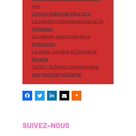
voix
L’émancipation de Silva Usta
La création n’attend pas pour la Cie
Antipodes
Ces dames, sous toutes leurs
dimensions
La petite, sa mère, la Corse et le
Beretta
Cie Sof : la danse contemporaine
pour exprimer sa liberté
SUIVEZ-NOUS