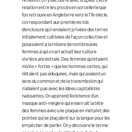
relation entre les procès en sorcellerie que
l’on retrouve en Angleterre vers le 17e siècle,
correspondant aux premières lois
d’enclosure qui rendaient privées des terres
initialement cultivées de façon collective et
poussaient à la misère de nombreuses
femmes à qui on arrachait leur culture
vivrière ancestrale. Des femmes qui étaient
moins « fortes » que les hommes certes, qui
n’étaient pas éduquées, mais qui avaient un
sens du commun et de la transmission qui
n’allaient pas avec les idées capitalistes
naissantes. On apprend l’existence d’un
masque anti-mégère qui enserrait la tête
des femmes avec une plaque en métal et des
pointes qui se plaçaient sur la langue pour les
empêcher de parler. On y découvre le terme