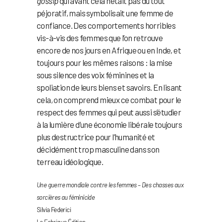
gossip
qui avant cela n’était pas du tout
péjoratif, mais symbolisait une femme de
confiance. Des comportements horribles
vis-à-vis des femmes que l’on retrouve
encore de nos jours en Afrique ou en Inde, et
toujours pour les mêmes raisons : la mise
sous silence des voix féminines et la
spoliation de leurs biens et savoirs. En lisant
cela, on comprend mieux ce combat pour le
respect des femmes qui peut aussi s’étudier
à la lumière d’une économie libérale toujours
plus destructrice pour l’humanité et
décidément trop masculine dans son
terreau idéologique.
Une guerre mondiale contre les femmes – Des chasses aux
sorcières au féminicide
Silvia Federici
La Fabrique Édition