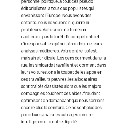
personnel politique, à tous ces pseudo
éditorialistes, à tous ces populistes qui
envahissent l’Europe. Nous avons des
enfants, nous ne voulons ni guerre ni
profiteurs. Vos écrans de fumée ne
cacheront pas la forêt d’incompétents et
d’irresponsables qui nous inondent de leurs
analyses médiocres. Votre entre-soi est
malsain et ridicule. Les gens dorment dans la
rue, les smicards travaillent et dorment dans
leurs voitures, on a le toupet de les appeler
des travailleurs pauvres, les allocataires
sont traités d’assistés alors que les majors
compagnies touchent des aides, fraudent,
optimisent en demandant que nous serrions
encore plus la ceinture. Ce ne sont plus des
paradoxes, mais des outrages à notre
intelligence et à notre dignité.