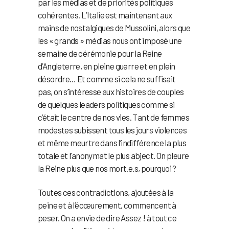
par les médias et de priorités politiques
cohérentes. L’Italie est maintenant aux
mains de nostalgiques de Mussolini, alors que
les « grands » médias nous ont imposé une
semaine de cérémonie pour la Reine
d’Angleterre, en pleine guerre et en plein
désordre… Et comme si cela ne suffisait
pas, on s’intéresse aux histoires de couples
de quelques leaders politiques comme si
c’était le centre de nos vies. Tant de femmes
modestes subissent tous les jours violences
et même meurtre dans l’indifférence la plus
totale et l’anonymat le plus abject. On pleure
la Reine plus que nos mort.e.s, pourquoi ?
Toutes ces contradictions, ajoutées à la
peine et à l’écœurement, commencent à
peser. On a envie de dire Assez ! à tout ce