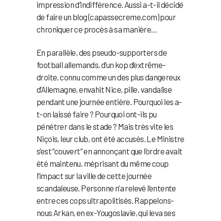
impression d’indifférence. Aussi a-t-il décidé
de faire un blog (capassecreme.com) pour
chroniquer ce procès à sa manière…
En parallèle, des pseudo-supporters de
football allemands, d’un kop d’extrême-
droite, connu comme un des plus dangereux
d’Allemagne, envahit Nice, pille, vandalise
pendant une journée entière. Pourquoi les a-
t-on laissé faire ? Pourquoi ont-ils pu
pénétrer dans le stade ? Mais très vite les
Niçois, leur club, ont été accusés. Le Ministre
s’est “couvert“ en annonçant que l’ordre avait
été maintenu, méprisant du même coup
l’impact sur la ville de cette journée
scandaleuse. Personne n’a relevé l’entente
entre ces cops ultrapolitisés. Rappelons-
nous Arkan, en ex-Yougoslavie, qui leva ses