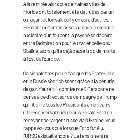
à la rentrée alors que certaines villes de
Floride ont totalement été détruites par un
ouragan, et l’on sait qu’il y en aura d’autres…
Pendant ce temps pèse sur nous la menace
nucléaire d’un fou dont la psyché se déchire
entre l’admiration pour le tzar et celle pour
Staline, alors qu’il a déjà causé trop de morts
à l’Est de l’Europe.
On signale très peu le fait que les Etats-Unis
et la Russie s’enrichissent grâce à la pénurie
de gaz. Y’aurait-il connivence ? Personne ne
pense à ce directeur de campagne de Trump
qui fit élire tous les Présidents américains
ultra-conservateurs depuis Gerald Ford en
recevant de l’argent russe via l’Ukraine. Vous
rappelez-vous que lorsque Ford fut élu,
l’URSS existait encore ? La tension entre