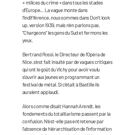
« milices du crime » dans tous les stades
d’Europe… La vague monte dans
l’indifférence, nous sommes dans Don’t look
up, version 1939, mais n’en parlons pas.
“Chargeons“ les gens du Sud et fermons les
yeux.
Bertrand Rossi, le Directeur de l’Opéra de
Nice, s’est fait insulté par de vagues critiques
qui ont le goût du Vichy pour avoir voulu
s’ouvrir aux jeunes en programmant un
festival de métal. Si c’était à Bastille ils
auraient applaudi.
Alors comme disait Hannah Arendt, les
fondements du totalitarisme passent par la
confusion. N’est-elle pas entretenue par
l’absence de hiérarchisation de l’information