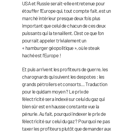
USA et Russie serait-elle entretenue pour
étouffer l’Europe qui, tout compte fait, est un
marché intérieur presque deux fois plus
important que celui de chacun de ces deux
puissants qui la tenaillent. C’est ce que l’on
pourrait appeler trivialement un
« hamburger géopolitique », où le steak
haché est l’Europe !
Et puis arrivent les profiteurs de guerre, les
charognards qui suivent les despotes : les
grands pétroliers et consorts… Traduction
pour le quidam moyen ? Le prix de
l’électricité sera indexé sur celui du gaz qui
bien sûr est en hausse constante vue la
pénurie. Au fait, pourquoi indexer le prix de
l’électricité sur celui du gaz ? Pourquoi ne pas
taxer les profiteurs plutôt que demander aux