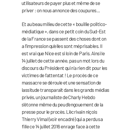
utilisateurs de payer plus et même de se
priver : on nous annonce des coupures…
Et au beau milieu de cette « bouillie politico-
médiatique », dans ce petit coin du Sud-Est
de la France se passent des choses dont on
a l’impression qu’elles sont méprisables. Il
est vrai que Nice est si loin de Paris. Ainsi le
14 juillet de cette année, pas un mot lors du
discours du Président qui n’a rien dit pour les
victimes de l’attentat ! Le procès de ce
massacre se déroule et une sensation de
lassitude transparaît dans les grands médias
privés, un journaliste de Charly Hebdo
s’étonne même du peu d’engouement de la
presse pour le procès. L’écrivain niçois
Thierry Vimal (voir encadré) qui a perdu sa
fille ce 14 juillet 2016 enrage face à cette