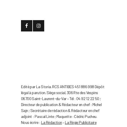
Edité par La Storia. RCS ANTIBES 451 886 998 Dépôt
légal à parution. Siège social, 306 Rte des Vespins
06700 Saint-Laurent-du-Var – Tél : 04 92 12 22 50 ;
Directeur de publication & Rédacteur en chef : Michel
Sajn ; Secrétaire de rédaction & Rédacteur en chef
adjoint : Pascal Linte ; Maquette : Cédric Pucheu.
Nous écrire :
La Rédaction
–
La Régie Publicitaire