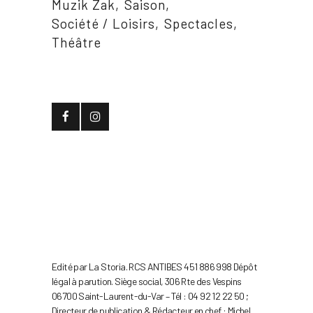
Muzik Zak
Saison
Société / Loisirs
Spectacles
Théâtre
Edité par La Storia. RCS ANTIBES 451 886 998 Dépôt
légal à parution. Siège social, 306 Rte des Vespins
06700 Saint-Laurent-du-Var – Tél : 04 92 12 22 50 ;
Directeur de publication & Rédacteur en chef : Michel