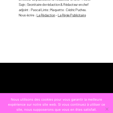
Sajn ; Secrétaire de rédaction & Rédacteur en chef
adjoint : Pascal Linte ; Maquette : Cédric Pucheu.
Nous écrire :
La Rédaction
–
La Régie Publicitaire
Nous utilisons des cookies pour vous garantir la meilleure
expérience sur notre site web. Si vous continuez à utiliser ce
site, nous supposerons que vous en êtes satisfait.