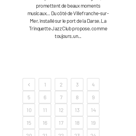
promettent de beaux moments
musicaux… Du côté de Villefranche-sur-
Mer, installé sur le port de la Darse, La
Trinquette Jazz Club propose, comme
toujours, un...
1
2
3
4
5
6
7
8
9
10
11
12
13
14
15
16
17
18
19
20
21
22
23
24