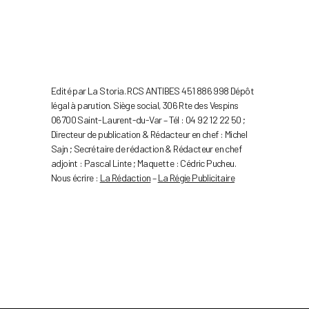
Edité par La Storia. RCS ANTIBES 451 886 998 Dépôt
légal à parution. Siège social, 306 Rte des Vespins
06700 Saint-Laurent-du-Var – Tél : 04 92 12 22 50 ;
Directeur de publication & Rédacteur en chef : Michel
Sajn ; Secrétaire de rédaction & Rédacteur en chef
adjoint : Pascal Linte ; Maquette : Cédric Pucheu.
Nous écrire :
La Rédaction
–
La Régie Publicitaire