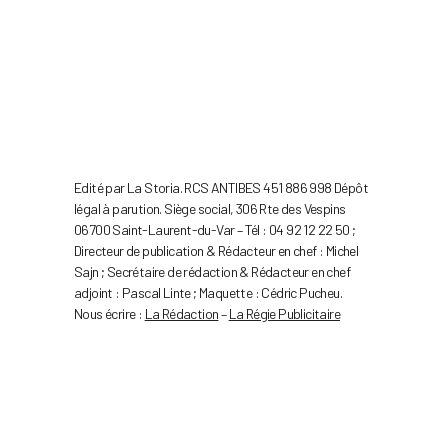
Edité par La Storia. RCS ANTIBES 451 886 998 Dépôt
légal à parution. Siège social, 306 Rte des Vespins
06700 Saint-Laurent-du-Var – Tél : 04 92 12 22 50 ;
Directeur de publication & Rédacteur en chef : Michel
Sajn ; Secrétaire de rédaction & Rédacteur en chef
adjoint : Pascal Linte ; Maquette : Cédric Pucheu.
Nous écrire :
La Rédaction
–
La Régie Publicitaire