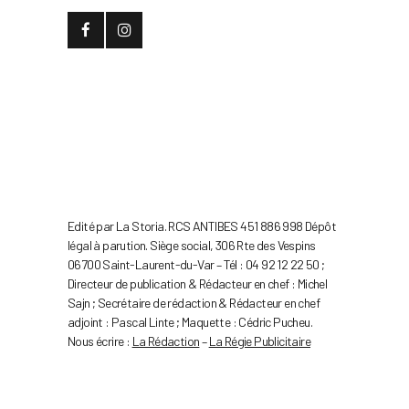
Edité par La Storia. RCS ANTIBES 451 886 998 Dépôt
légal à parution. Siège social, 306 Rte des Vespins
06700 Saint-Laurent-du-Var – Tél : 04 92 12 22 50 ;
Directeur de publication & Rédacteur en chef : Michel
Sajn ; Secrétaire de rédaction & Rédacteur en chef
adjoint : Pascal Linte ; Maquette : Cédric Pucheu.
Nous écrire :
La Rédaction
–
La Régie Publicitaire