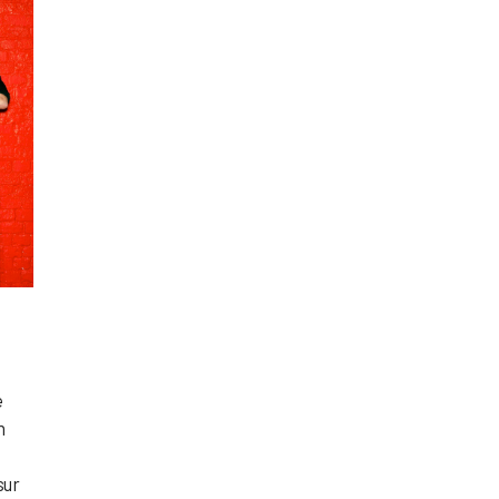
e
n
sur