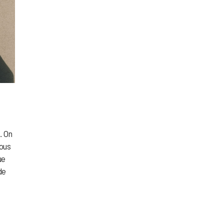
… On
vous
ue
de