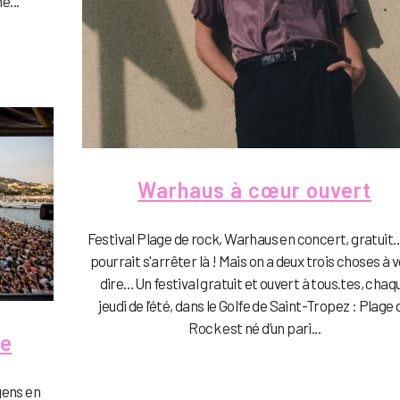
e...
Warhaus à cœur ouvert
Festival Plage de rock, Warhaus en concert, gratuit
pourrait s'arrêter là ! Mais on a deux trois choses à 
dire…Un festival gratuit et ouvert à tous.tes, chaq
jeudi de l’été, dans le Golfe de Saint-Tropez : Plage 
Rock est né d’un pari...
ge
gens en