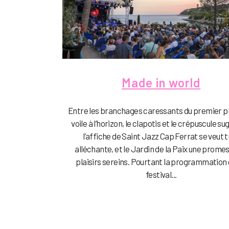
Made in world
Entre les branchages caressants du premier pl
voile à l’horizon, le clapotis et le crépuscule su
l’affiche de Saint Jazz Cap Ferrat se veut 
alléchante, et le Jardin de la Paix une prome
plaisirs sereins. Pourtant la programmation 
festival...