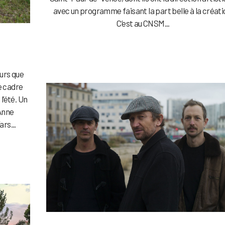
avec un programme faisant la part belle à la créati
C’est au CNSM...
urs que
e cadre
l’été. Un
 Anne
rs...