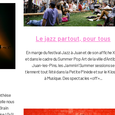
Le jazz partout, pour tous
En marge du festival Jazz à Juan et de son affiche 
et dans le cadre du Summer Pop Art de la ville d'Anti
Juan-les-Pins, les Jammin’ Summer sessions se
tiennent tout l'été dans la Petite Pinède et sur le Kio
à Musique. Des spectacles «off»...
enthèse
elle nous
Brain
e ! Qu'il