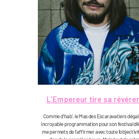
L’Empereur tire sa révére
Comme d'hab', le Mas des Escaravatiers déga
incroyable programmation pour son festival d’ét
me permets de l’affirmer avec toute l’objectivi