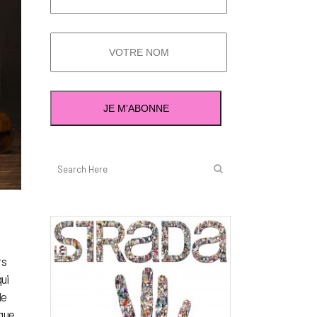
rs
ui
de
que,