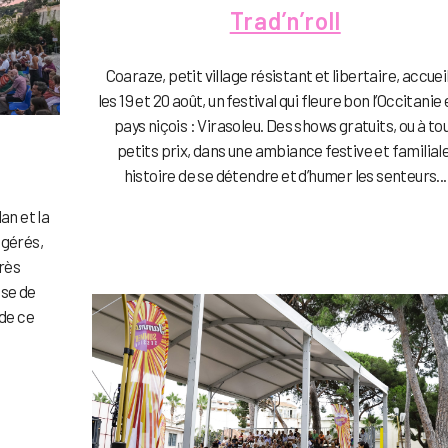
Trad’n’roll
Coaraze, petit village résistant et libertaire, accueil
les 19 et 20 août, un festival qui fleure bon l’Occitanie 
pays niçois : Virasoleu. Des shows gratuits, ou à to
petits prix, dans une ambiance festive et familiale
histoire de se détendre et d’humer les senteurs...
an et la
ggérés,
très
sse de
de ce