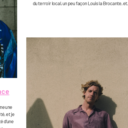
du terroir local, un peu façon Louis la Brocante, et.
nce
ine une
é, et je
té d’une