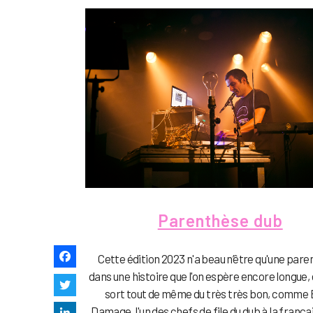
Parenthèse dub
Cette édition 2023 n'a beau n’être qu'une par
dans une histoire que l'on espère encore longue, 
sort tout de même du très très bon, comme 
Damage, l'un des chefs de file du dub à la français