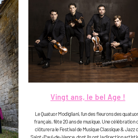
Vingt ans, le bel Age !
Le Quatuor Modigliani, l’un des fleurons des quatuo
français, fête 20 ans de musique. Une célébration q
clôturera le Festival de Musique Classique & Jazz 
Saint-Paul-de-Vence, dont ils ont la direction artisti