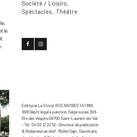
Société / Loisirs
Spectacles
Théâtre
le,
et le
ut
,
Edité par La Storia. RCS ANTIBES 451 886
998 Dépôt légal à parution. Siège social, 306
Rte des Vespins 06700 Saint-Laurent-du-Var
– Tél : 04 92 12 22 50 ; Directeur de publication
& Rédacteur en chef : Michel Sajn ; Secrétaire