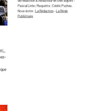
de rédaction & Rédacteur en chef adjoint :
Pascal Linte ; Maquette : Cédric Pucheu.
Nous écrire :
La Rédaction
–
La Régie
Publicitaire
XXL,
bes-
sque