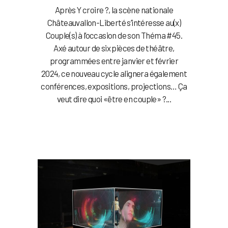
Après Y croire ?, la scène nationale
Châteauvallon-Liberté s’intéresse au(x)
Couple(s) à l’occasion de son Théma #45.
Axé autour de six pièces de théâtre,
programmées entre janvier et février
2024, ce nouveau cycle alignera également
conférences, expositions, projections… Ça
veut dire quoi «être en couple» ?...