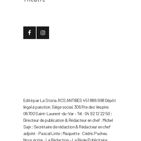
Edité par La Storia. RCS ANTIBES 451 886 998 Dépôt
légal à parution. Siège social, 306 Rte des Vespins
06700 Saint-Laurent-du-Var – Tél : 04 92 12 22 50 ;
Directeur de publication & Rédacteur en chef : Michel
Sajn ; Secrétaire de rédaction & Rédacteur en chef
adjoint : Pascal Linte ; Maquette : Cédric Pucheu.
Nous écrire :
La Rédaction
–
La Régie Publicitaire