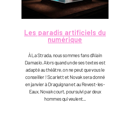
Les paradis artificiels du
numérique
À La Strada, nous sommes fans d’Alain
Damasio. Alors quand un de ses textes est
adapté au théâtre, on ne peut que vous le
conseiller ! Scarlett et Novak sera donné
en janvier à Draguignan et au Revest-les-
Eaux. Novak court, poursuivi par deux
hommes qui veulent...