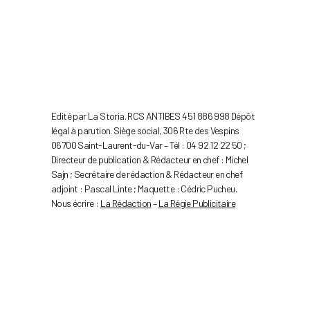
Edité par La Storia. RCS ANTIBES 451 886 998 Dépôt
légal à parution. Siège social, 306 Rte des Vespins
06700 Saint-Laurent-du-Var – Tél : 04 92 12 22 50 ;
Directeur de publication & Rédacteur en chef : Michel
Sajn ; Secrétaire de rédaction & Rédacteur en chef
adjoint : Pascal Linte ; Maquette : Cédric Pucheu.
Nous écrire :
La Rédaction
–
La Régie Publicitaire