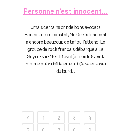
Personne n’est innocent…
…mais certains ont de bons avocats.
Partant de ce constat, No One Is Innocent
a encore beaucoup de taf qui l'attend. Le
groupe de rock français débarque à La
Seyne-sur-Mer, 16 avril (et non le 8 avril,
comme prévu initialement). Ça va envoyer
du lourd...
1
2
3
4
5
6
7
8
9