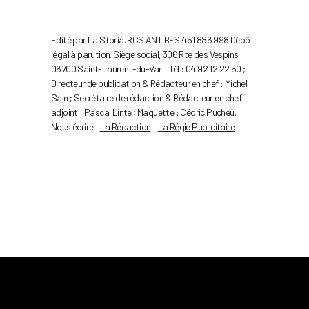
Edité par La Storia. RCS ANTIBES 451 886 998 Dépôt
légal à parution. Siège social, 306 Rte des Vespins
06700 Saint-Laurent-du-Var – Tél : 04 92 12 22 50 ;
Directeur de publication & Rédacteur en chef : Michel
Sajn ; Secrétaire de rédaction & Rédacteur en chef
adjoint : Pascal Linte ; Maquette : Cédric Pucheu.
Nous écrire :
La Rédaction
–
La Régie Publicitaire