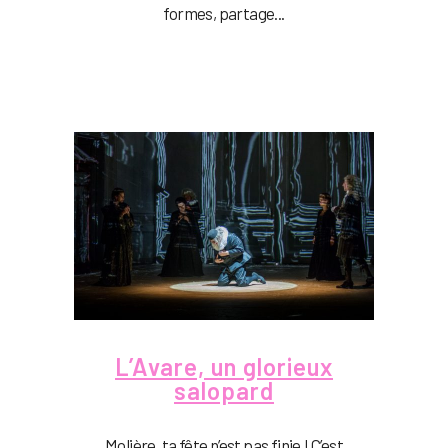
formes, partage...
L’Avare, un glorieux
salopard
Molière, ta fête n’est pas finie ! C’est