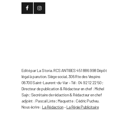
Edité par La Storia. RCS ANTIBES 451 886 998 Dépôt
légal à parution. Siège social, 306 Rte des Vespins
06700 Saint-Laurent-du-Var – Tél : 04 92 12 22 50 ;
Directeur de publication & Rédacteur en chef : Michel
Sajn ; Secrétaire de rédaction & Rédacteur en chef
adjoint : Pascal Linte ; Maquette : Cédric Pucheu.
Nous écrire :
La Rédaction
–
La Régie Publicitaire