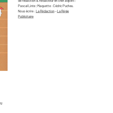
de rédaction & Rédacteur en chef adjoint :
Pascal Linte ; Maquette : Cédric Pucheu.
Nous écrire :
La Rédaction
–
La Régie
Publicitaire
du