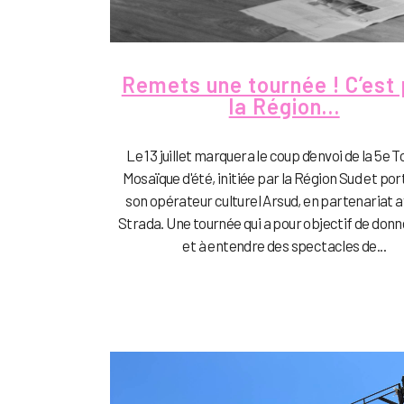
Remets une tournée ! C’est
la Région…
Le 13 juillet marquera le coup d’envoi de la 5e 
Mosaïque d'été, initiée par la Région Sud et po
son opérateur culturel Arsud, en partenariat 
Strada. Une tournée qui a pour objectif de donne
et à entendre des spectacles de...