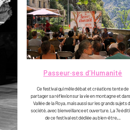
Passeur·ses d’Humanité
Ce festival qui mêle débat et créations tente de
partager sa réflexion sur la vie en montagne et dans
Vallée de la Roya, mais aussi sur les grands sujets 
société, avec bienveillance et ouverture. La 7e édit
de ce festival est dédiée au bien-être,...