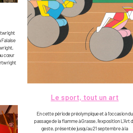
rtwright
a Falaise
wright,
 au cœur
rtwright
Le sport, tout un art
En cette période préolympique et à l'occasion du
passage de la flamme à Grasse, l'exposition L’Art 
geste, présentée jusqu'au 21 septembre à la