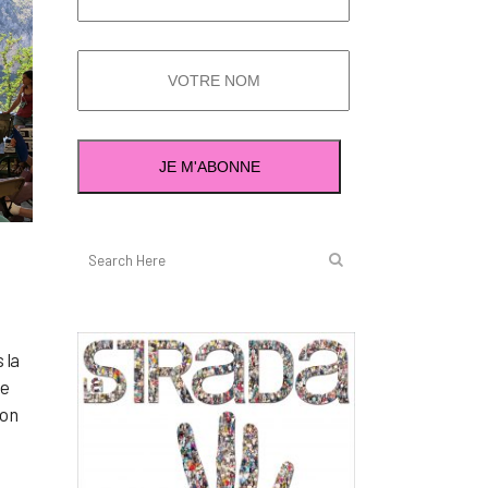
 la
de
ion