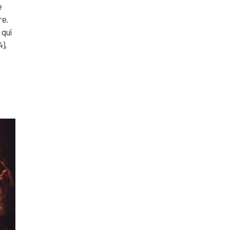
e
re.
 qui
),