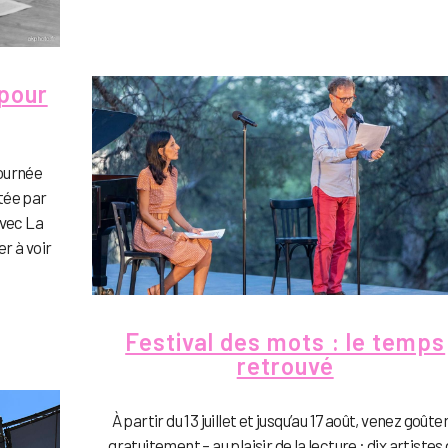
 pour
Tournée
rtée par
avec La
r à voir
Festival des mots : le temps
retrouvé
À partir du 13 juillet et jusqu’au 17 août, venez goûter
gratuitement – au plaisir de la lecture : dix artistes