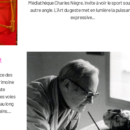
Médiathèque Charles Nègre, invite à voir le sport sou
autre angle. L'Art du geste met en lumière la puissa
expressive...
a
ice des
rimoine
ute
des voies
au long
ns,...