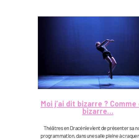
Moi j’ai dit bizarre ? Comme 
bizarre…
Théâtres en Dracénie vient de présenter sa n
programmation, dans une salle pleine à craquer