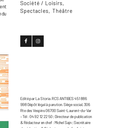
Société / Loisirs
sent
Spectacles
Théâtre
n du
Edité par La Storia. RCS ANTIBES 451 886
998 Dépôt légal à parution. Siège social, 306
Rte des Vespins 06700 Saint-Laurent-du-Var
– Tél : 04 92 12 22 50 ; Directeur de publication
& Rédacteur en chef : Michel Sajn ; Secrétaire