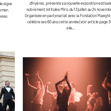
d’Hyères, présente sa nouvelle exposition estival
le signe
sobrement intitulée Miró, du 13 juillet au 24 novemb
remer,
Organisée en partenariat avec la Fondation Maeght,
uveau
célèbre ses 60 ans cette année (voir article page 34
elle...