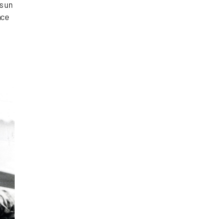
s un
nce