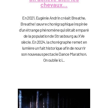
chevaux…
En 2021, Eugénie Andrin créait Breathe,
Breathe! œuvre chorégraphique inspirée
d'un étrange phénomène qui s’était emparé
de la population de Strasbourg au XVe
siècle. En 2024, la chorégraphe remet en
lumière un fait historique afin de nourrir
son nouveau spectacle Dance Marathon.
On oublie ici...