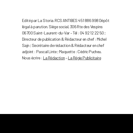
Edité par La Storia. RCS ANTIBES 451 886 998 Dépôt
légal à parution. Siège social, 306 Rte des Vespins
06700 Saint-Laurent-du-Var – Tél : 04 92 12 22 50 ;
Directeur de publication & Rédacteur en chef : Michel
Sajn ; Secrétaire de rédaction & Rédacteur en chef
adjoint : Pascal Linte ; Maquette : Cédric Pucheu.
Nous écrire :
La Rédaction
–
La Régie Publicitaire