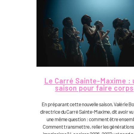
Le Carré Sainte-Maxime : 
saison pour faire corps
En préparant cette nouvelle saison, Valérie B
directrice du Carré Sainte-Maxime, dit avoir vu
une même question : comment être ensemb
Comment transmettre, relier les générations 
imaginaires ? La saison 2026-2027 y répond p