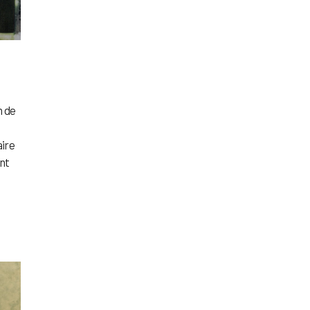
n de
aire
nt