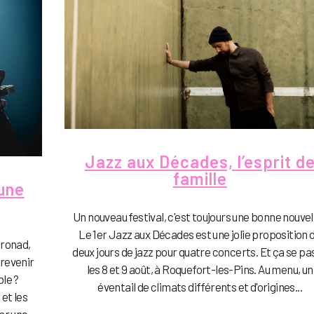
Jazz aux Décades, l’esprit d
famille
une
Un nouveau festival, c'est toujours une bonne nouvell
Le 1er Jazz aux Décades est une jolie proposition 
oronad,
deux jours de jazz pour quatre concerts. Et ça se pa
 revenir
les 8 et 9 août, à Roquefort-les-Pins. Au menu, un
le ?
éventail de climats différents et d'origines...
et les
ar une