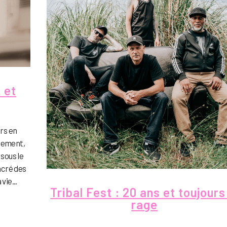
 et
urs en
alement,
 sous le
acré des
vie...
Tribal Fest : 20 ans et toujours
rage