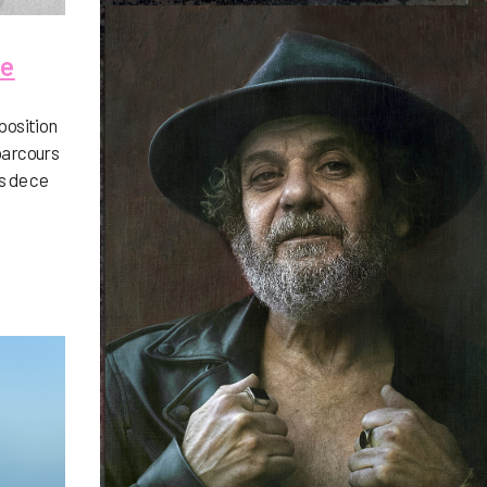
ge
xposition
parcours
s de ce