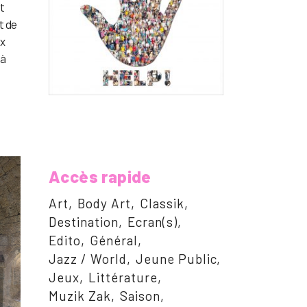
t
t de
ix
 à
Accès rapide
Art
Body Art
Classik
Destination
Ecran(s)
Edito
Général
Jazz / World
Jeune Public
Jeux
Littérature
Muzik Zak
Saison