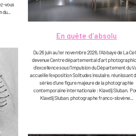
ez-vous
 du...
En quête d’absolu
Du 26 juin au 1er novembre 2026, l'Abbaye de La Cel
devenue Centre départemental d'art photographi
d'excellence sous l'impulsion du Département du Va
accueille l'exposition Solitudes insulaire, réunissant 
séries d'une figure majeure de la photographie
contemporaine internationale : Klavdij Sluban. Po
Klavdij Sluban, photographe franco-slovène...