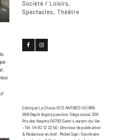
Société / Loisirs
Spectacles
Théâtre
le,
que
r,
deux
ur
Edité par La Storia. RCS ANTIBES 451 886
998 Dépôt légal à parution. Siège social, 306
Rte des Vespins 06700 Saint-Laurent-du-Var
– Tél : 04 92 12 22 50 ; Directeur de publication
& Rédacteur en chef : Michel Sajn ; Secrétaire