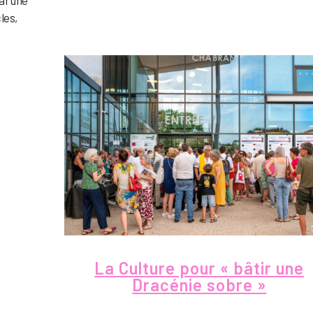
les,
La Culture pour « bâtir une
Dracénie sobre »