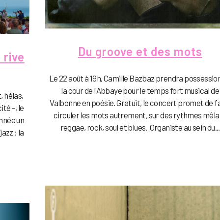
Du groove et des mots
 rive
Le 22 août à 19h, Camille Bazbaz prendra possessio
la cour de l'Abbaye pour le temps fort musical de
, hélas,
Valbonne en poésie. Gratuit, le concert promet de f
ité –, le
circuler les mots autrement, sur des rythmes mêla
année un
reggae, rock, soul et blues. Organiste au sein du...
azz : la