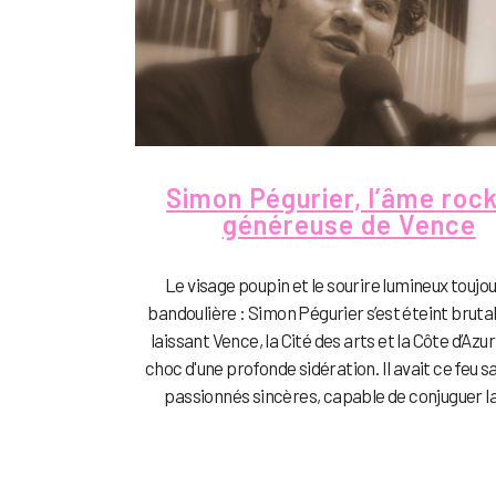
Simon Pégurier, l’âme rock
généreuse de Vence
Le visage poupin et le sourire lumineux toujo
bandoulière : Simon Pégurier s’est éteint brut
laissant Vence, la Cité des arts et la Côte d’Azur
choc d'une profonde sidération. Il avait ce feu s
passionnés sincères, capable de conjuguer la 