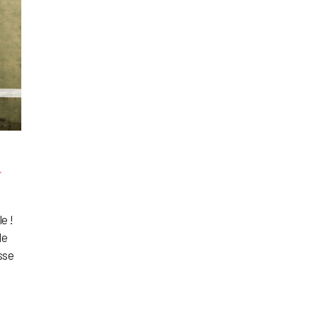
e
e !
de
sse