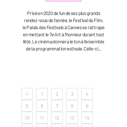
Privé en 2020 de l’un de ses plus grands
rendez-vous de l’année, le Festival du Film,
le Palais des Festivals à Cannes se rattrape
en mettant le 7e Art à l’honneur durant tout
l’été. Le cinéma donnera le ton à l’ensemble
de la programmation estivale. Celle-ci...
1
2
3
4
5
6
7
8
9
10
11
12
13
14