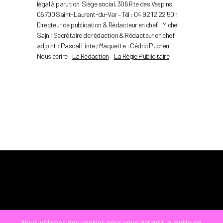
légal à parution. Siège social, 306 Rte des Vespins
06700 Saint-Laurent-du-Var – Tél : 04 92 12 22 50 ;
Directeur de publication & Rédacteur en chef : Michel
Sajn ; Secrétaire de rédaction & Rédacteur en chef
adjoint : Pascal Linte ; Maquette : Cédric Pucheu.
Nous écrire :
La Rédaction
–
La Régie Publicitaire
Nous utilisons des cookies pour vous garantir la meilleure