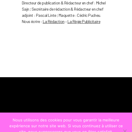
Directeur de publication & Rédacteur en chef : Michel
Sajn ; Secrétaire de rédaction & Rédacteur en chef
adjoint : Pascal Linte ; Maquette : Cédric Pucheu.
Nous écrire :
La Rédaction
–
La Régie Publicitaire
Nous utilisons des cookies pour vous garantir la meilleure
expérience sur notre site web. Si vous continuez à utiliser ce
site, nous supposerons que vous en êtes satisfait.