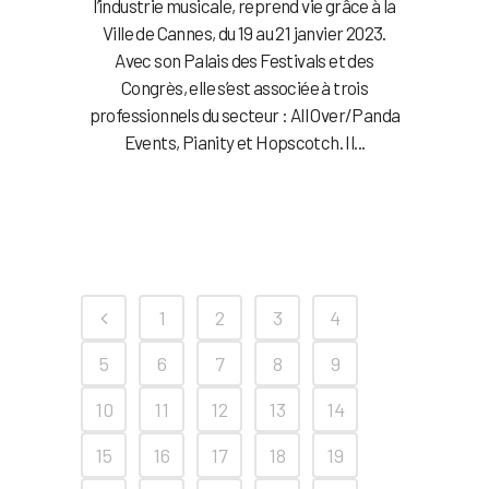
l’industrie musicale, reprend vie grâce à la
Ville de Cannes, du 19 au 21 janvier 2023.
Avec son Palais des Festivals et des
Congrès, elle s’est associée à trois
professionnels du secteur : All Over/Panda
Events, Pianity et Hopscotch. Il...
1
2
3
4
5
6
7
8
9
10
11
12
13
14
15
16
17
18
19