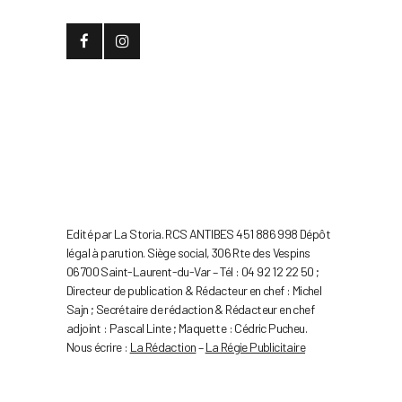
Edité par La Storia. RCS ANTIBES 451 886 998 Dépôt
légal à parution. Siège social, 306 Rte des Vespins
06700 Saint-Laurent-du-Var – Tél : 04 92 12 22 50 ;
Directeur de publication & Rédacteur en chef : Michel
Sajn ; Secrétaire de rédaction & Rédacteur en chef
adjoint : Pascal Linte ; Maquette : Cédric Pucheu.
Nous écrire :
La Rédaction
–
La Régie Publicitaire