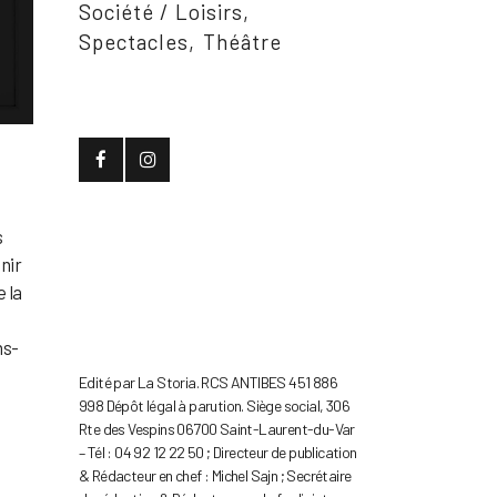
Société / Loisirs
Spectacles
Théâtre
s
nir
 la
ns-
Edité par La Storia. RCS ANTIBES 451 886
998 Dépôt légal à parution. Siège social, 306
Rte des Vespins 06700 Saint-Laurent-du-Var
– Tél : 04 92 12 22 50 ; Directeur de publication
& Rédacteur en chef : Michel Sajn ; Secrétaire