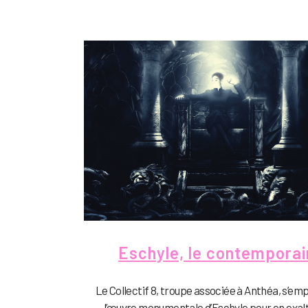
Eschyle, le contemporai
Le Collectif 8, troupe associée à Anthéa, s’em
l’œuvre monumentale d’Eschyle pour en exalt