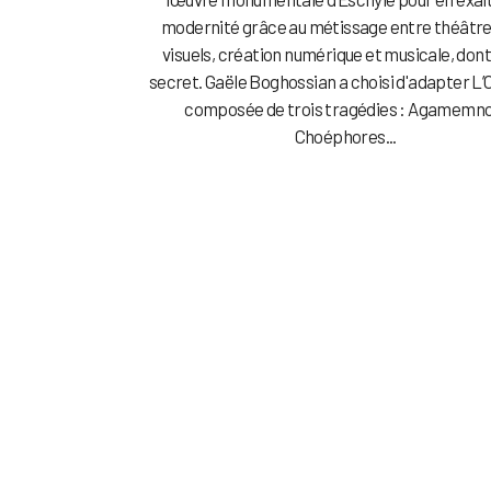
modernité grâce au métissage entre théâtre
visuels, création numérique et musicale, dont i
secret. Gaële Boghossian a choisi d'adapter L’
composée de trois tragédies : Agamemno
Choéphores...