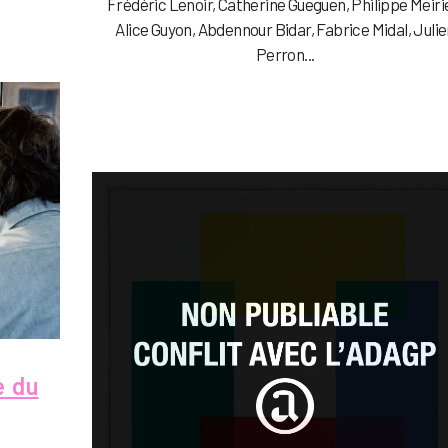
Frédéric Lenoir, Catherine Gueguen, Philippe Meiri
Alice Guyon, Abdennour Bidar, Fabrice Midal, Juli
Perron...
e du