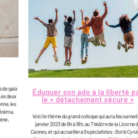
s de gala
Éduquer son ado à la liberté p
Les deux
le « détachement sécure »
nne, les
cinéma,
Voici le thème du grand colloque qui aura lieu samedi
cène,
janvier 2023 de 9h à 18h, au Théâtre de la Licorne 
Cannes, et qui accueillera 9 spécialistes : Boris Cyrul