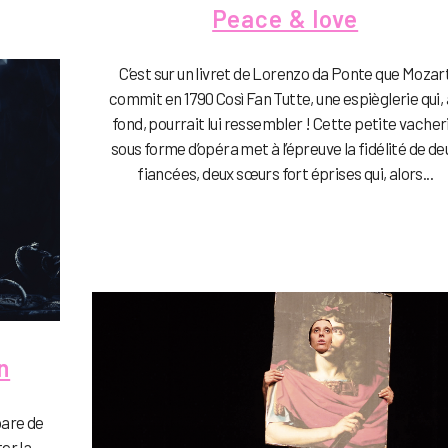
Peace & love
C’est sur un livret de Lorenzo da Ponte que Mozar
commit en 1790 Così Fan Tutte, une espièglerie qui,
fond, pourrait lui ressembler ! Cette petite vacher
sous forme d’opéra met à l’épreuve la fidélité de de
fiancées, deux sœurs fort éprises qui, alors...
n
pare de
er la