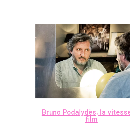
Bruno Podalydès, la vitess
film