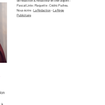
de rédaction & Rédacteur en chef adjoint :
Pascal Linte ; Maquette : Cédric Pucheu.
Nous écrire :
La Rédaction
–
La Régie
Publicitaire
!
ion
 à