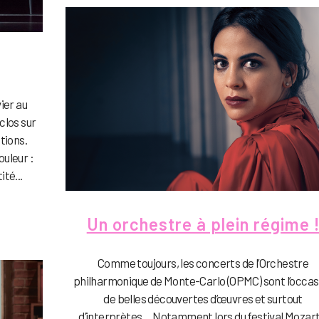
vier au
clos sur
tions.
ouleur :
té...
Un orchestre à plein régime 
Comme toujours, les concerts de l’Orchestre
philharmonique de Monte-Carlo (OPMC) sont l’occas
de belles découvertes d’œuvres et surtout
d’interprètes… Notamment lors du festival Mozart