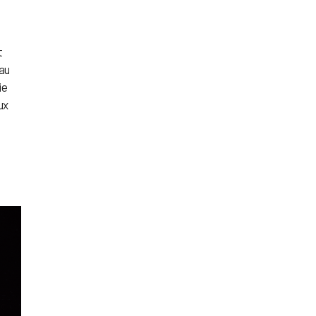
t
 au
ie
ux