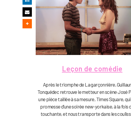
Leçon de comédie
Après le triomphe de La garçonnière, Guilla
Tonquédec retrouve le metteur en scène José P
une pièce taillée à sa mesure, Times Square, qui 
promesse d’une soirée new-yorkaise, à la fois d
touchante, et nous transporte dans les coulisse