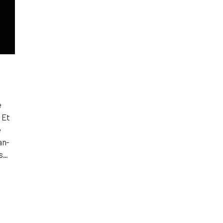
e
 Et
e
an-
...