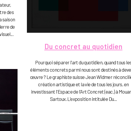
sateur,
tre des
la saison
ierre de
isuel...
Du concret au quotidien
Pourquoi séparer l'art du quotidien, quand tous le
éléments concrets parmi nous sont destinés à deve
œuvre ? Le graphiste suisse Jean Widmer réconcilie
création artistique et la vie de tous les jours, en
investissant l'Espace de l'Art Concret (eac.) à Moua
Sartoux. L'exposition intitulée Du...