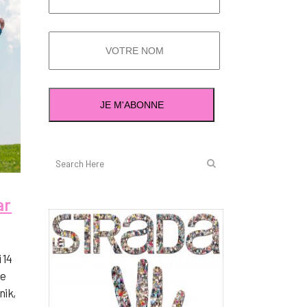
ar
 14
de
nik,