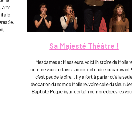
, arts
l a le
Orestie,
n,
Sa Majesté Théâtre !
Mesdames et Messieurs, voici l’histoire de Molièr
comme vous ne l’avez jamais entendue auparavant !
c'est peu de le dire… Il y a fort à parier qu’à la seul
évocation du nom de Molière, voire celle du sieur Je
Baptiste Poquelin, un certain nombre d’œuvres vous