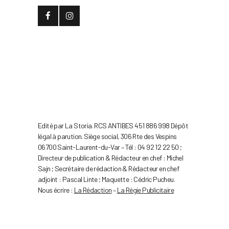
Edité par La Storia. RCS ANTIBES 451 886 998 Dépôt
légal à parution. Siège social, 306 Rte des Vespins
06700 Saint-Laurent-du-Var – Tél : 04 92 12 22 50 ;
Directeur de publication & Rédacteur en chef : Michel
Sajn ; Secrétaire de rédaction & Rédacteur en chef
adjoint : Pascal Linte ; Maquette : Cédric Pucheu.
Nous écrire :
La Rédaction
–
La Régie Publicitaire