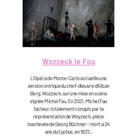
Wozzeck le Fou
L'Opéra de Monte-Carlo accueille une
version onirique du chef-d’œuvre d’Alban
Berg, Wozzeck, sur une mise en scène
signée Michel Fau. En 2021, Michel Fau
l’acteur, totalement conquis par la
représentation de Woyzeck, pièce
inachevée de Georg Büchner – mort à 24
ans du typhus, en 1837...