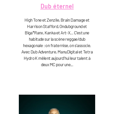
Dub éternel
High Tone et Zenzile, Brain Damage et
Harrison Stafford, Ondubground et
Biga*Ranx, Kanka et Art-X… C'est une
habitude sur la scène reggae/dub
hexagonale : on fraternise, on s'associe.
Avec Dub Adventure, ManuDigital et Tetra
Hydro K mêlent aujourd'hui leur talent à
deux MC pour une...