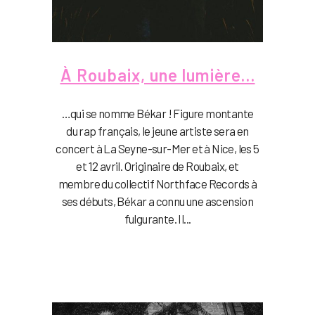
À Roubaix, une lumière…
…qui se nomme Békar ! Figure montante
du rap français, le jeune artiste sera en
concert à La Seyne-sur-Mer et à Nice, les 5
et 12 avril. Originaire de Roubaix, et
membre du collectif Northface Records à
ses débuts, Békar a connu une ascension
fulgurante. Il...