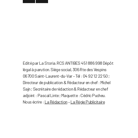
Edité par La Storia. RCS ANTIBES 451 886 998 Dépôt
légal à parution. Siège social, 306 Rte des Vespins
06700 Saint-Laurent-du-Var – Tél : 04 92 12 22 50 ;
Directeur de publication & Rédacteur en chef : Michel
Sajn ; Secrétaire de rédaction & Rédacteur en chef
adjoint : Pascal Linte ; Maquette : Cédric Pucheu.
Nous écrire :
La Rédaction
–
La Régie Publicitaire