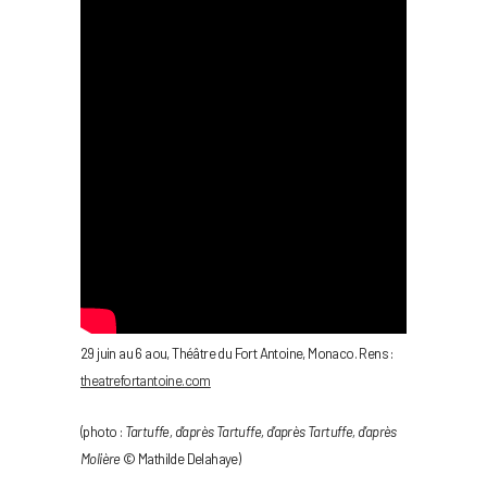
29 juin au 6 aou, Théâtre du Fort Antoine, Monaco. Rens :
theatrefortantoine.com
(photo :
Tartuffe, d’après Tartuffe, d’après Tartuffe, d’après
Molière
© Mathilde Delahaye)