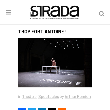
TROP FORT ANTOINE !
in
Théâtre
,
Spectacles
by
Arthur Remion