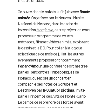
théâtre en août.
On ouvre donc le bal dès la fin juin avec
Bande
animée
. Organisée par le Nouveau Musée
National de Monaco, dans le cadre de
l’exposition
Marginalia
, cette projection nous
propose un programme de courts-
métrages, films et vidéos animés, explorant
le dessin et la BD. Pour coller à la logique
éclectique de ce mois de juillet, les autres
événements proposeront notamment
Parler d’Amour
, une conférence orchestrée
par les Rencontres Philosophiques de
Monaco, ou encore un concert en
compagnie des notes de Schubert et
Beethoven par le
Quatuor Diotima
, invité
par le
Printemps des Arts de Monte-Carlo
.
Le temps de reprendre des forces avant
d’enchainer avec une projection de