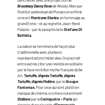
Broadway Danny Rose
de Woody Allen par
l’Institut audiovisuel de Monaco et enfin le
concert
Morricone Stories
, en hommage au
grand Ennio – et au regretté Jean-René
Palacio – par le saxophoniste
Stefano Di
Battista
.
La saison se terminera de façon plus
traditionnelle avec plusieurs
représentations théâtrales. On pourrait
entre autres citer une revisite en solitaire
par la face nord d’un mythe français du 6e
Art,
Tartuffe, d’après Tartuffe, d’après
Tartuffe, d’après Molière
, par le
Groupe
Fantomas
. Pour ceux qui sont plutôt en
manque de cinéma, on citera notamment
Stallone
par le
Centquatre – Paris
qui
s’inspire d’une nouvelle d’
Emmanuèle