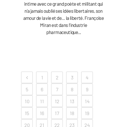
intime avec ce grand poète et militant qui
n’a jamais oublié ses idées libertaires, son
amour de la vie et de… la liberté. Françoise
Miran est dans l'industrie
pharmaceutique...
1
2
3
4
5
6
7
8
9
10
11
12
13
14
15
16
17
18
19
20
21
22
23
24