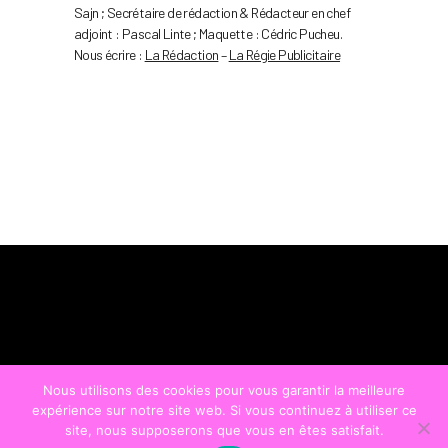
Sajn ; Secrétaire de rédaction & Rédacteur en chef
adjoint : Pascal Linte ; Maquette : Cédric Pucheu.
Nous écrire :
La Rédaction
–
La Régie Publicitaire
Nous utilisons des cookies pour vous garantir la meilleure
expérience sur notre site web. Si vous continuez à utiliser ce
site, nous supposerons que vous en êtes satisfait.