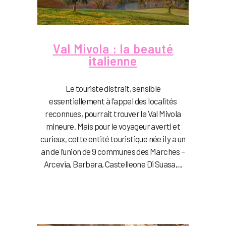
Val Mivola : la beauté
italienne
Le touriste distrait, sensible
essentiellement à l’appel des localités
reconnues, pourrait trouver la Val Mivola
mineure. Mais pour le voyageur averti et
curieux, cette entité touristique née il y a un
an de l’union de 9 communes des Marches –
Arcevia, Barbara, Castelleone Di Suasa,...