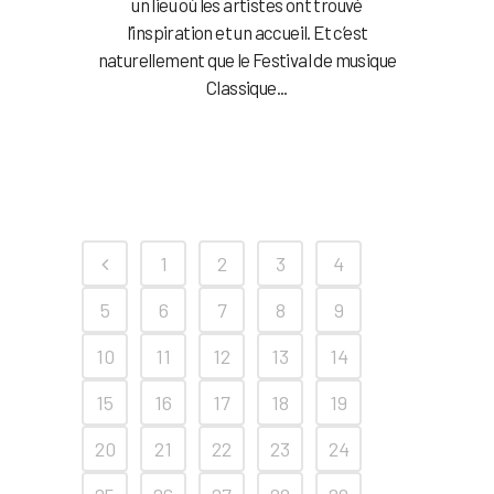
un lieu où les artistes ont trouvé
l’inspiration et un accueil. Et c’est
naturellement que le Festival de musique
Classique...
1
2
3
4
5
6
7
8
9
10
11
12
13
14
15
16
17
18
19
20
21
22
23
24