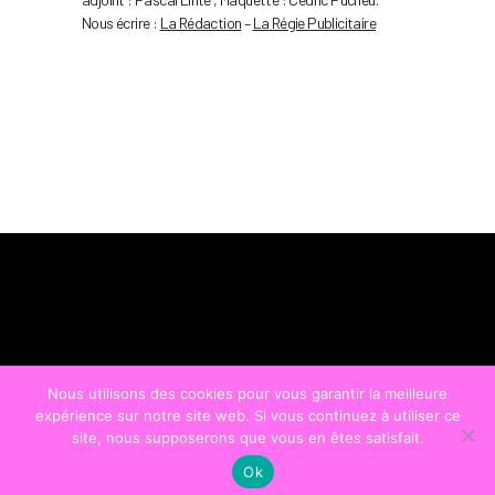
Nous écrire :
La Rédaction
–
La Régie Publicitaire
Nous utilisons des cookies pour vous garantir la meilleure
expérience sur notre site web. Si vous continuez à utiliser ce
site, nous supposerons que vous en êtes satisfait.
Ok
© COPYRIGHT
LA STRADA