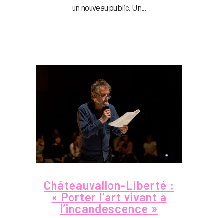
un nouveau public. Un...
Châteauvallon-Liberté :
« Porter l’art vivant à
l’incandescence »