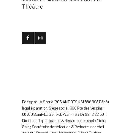
Théâtre
Edité par La Storia. RCS ANTIBES 451 886 998 Dépôt
légal à parution. Siège social, 306 Rte des Vespins
06700 Saint-Laurent-du-Var – Tél : 04 92 12 22 50 ;
Directeur de publication & Rédacteur en chef : Michel
Sajn ; Secrétaire de rédaction & Rédacteur en chef
adjoint : Pascal Linte ; Maquette : Cédric Pucheu.