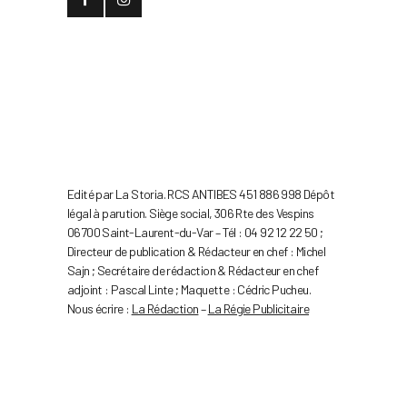
Edité par La Storia. RCS ANTIBES 451 886 998 Dépôt
légal à parution. Siège social, 306 Rte des Vespins
06700 Saint-Laurent-du-Var – Tél : 04 92 12 22 50 ;
Directeur de publication & Rédacteur en chef : Michel
Sajn ; Secrétaire de rédaction & Rédacteur en chef
adjoint : Pascal Linte ; Maquette : Cédric Pucheu.
Nous écrire :
La Rédaction
–
La Régie Publicitaire