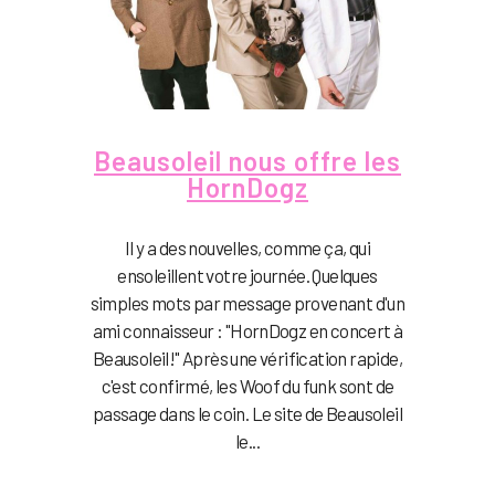
Beausoleil nous offre les
HornDogz
Il y a des nouvelles, comme ça, qui
ensoleillent votre journée. Quelques
simples mots par message provenant d'un
ami connaisseur : "HornDogz en concert à
Beausoleil!" Après une vérification rapide,
c'est confirmé, les Woof du funk sont de
passage dans le coin. Le site de Beausoleil
le...