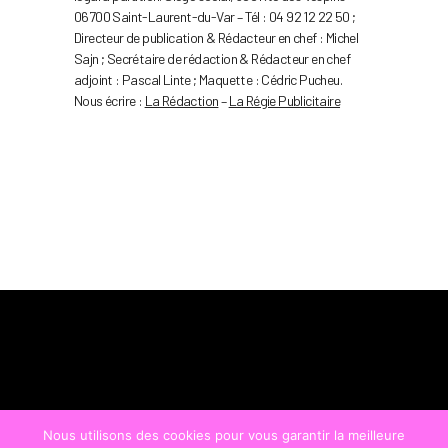
06700 Saint-Laurent-du-Var – Tél : 04 92 12 22 50 ;
Directeur de publication & Rédacteur en chef : Michel
Sajn ; Secrétaire de rédaction & Rédacteur en chef
adjoint : Pascal Linte ; Maquette : Cédric Pucheu.
Nous écrire :
La Rédaction
–
La Régie Publicitaire
Nous utilisons des cookies pour vous garantir la meilleure