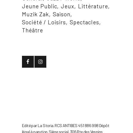
Jeune Public
Jeux
Littérature
Muzik Zak
Saison
Société / Loisirs
Spectacles
Théâtre
Edité par La Storia. RCS ANTIBES 451 886 998 Dépôt
légal à parution. Siège social, 306 Rte des Vespins