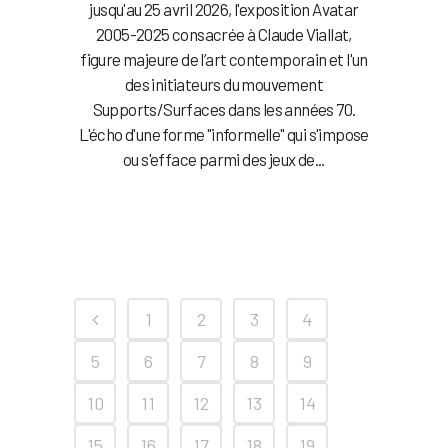
jusqu'au 25 avril 2026, l'exposition Avatar
2005-2025 consacrée à Claude Viallat,
figure majeure de l’art contemporain et l'un
des initiateurs du mouvement
Supports/Surfaces dans les années 70.
L'écho d'une forme "informelle" qui s'impose
ou s'efface parmi des jeux de...
1
2
3
4
5
6
7
8
9
10
11
12
13
14
15
16
17
18
19