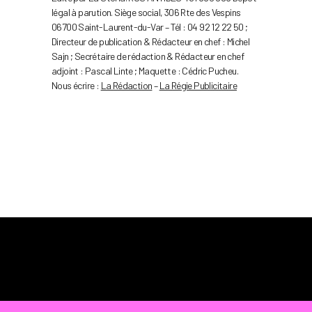
légal à parution. Siège social, 306 Rte des Vespins
06700 Saint-Laurent-du-Var – Tél : 04 92 12 22 50 ;
Directeur de publication & Rédacteur en chef : Michel
Sajn ; Secrétaire de rédaction & Rédacteur en chef
adjoint : Pascal Linte ; Maquette : Cédric Pucheu.
Nous écrire :
La Rédaction
–
La Régie Publicitaire