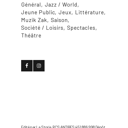
Général
Jazz / World
Jeune Public
Jeux
Littérature
Muzik Zak
Saison
Société / Loisirs
Spectacles
Théâtre
Edité par La Storia. RCS ANTIBES 451 886 998 Dépôt