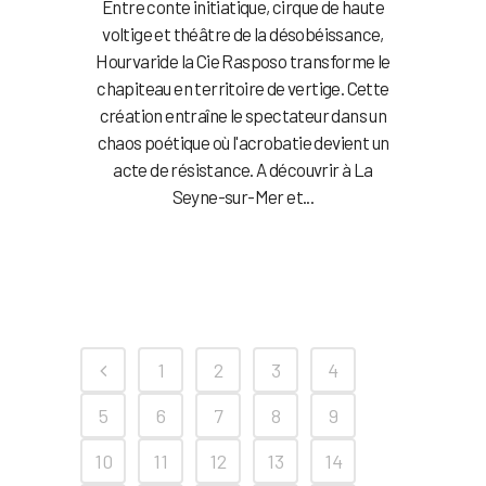
Entre conte initiatique, cirque de haute
voltige et théâtre de la désobéissance,
Hourvaride la Cie Rasposo transforme le
chapiteau en territoire de vertige. Cette
création entraîne le spectateur dans un
chaos poétique où l'acrobatie devient un
acte de résistance. A découvrir à La
Seyne-sur-Mer et...
1
2
3
4
5
6
7
8
9
10
11
12
13
14