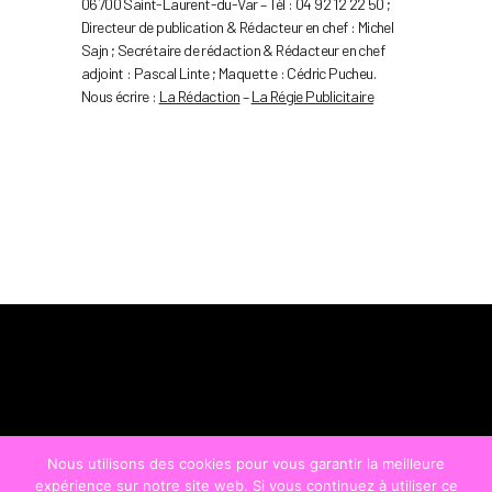
06700 Saint-Laurent-du-Var – Tél : 04 92 12 22 50 ;
Directeur de publication & Rédacteur en chef : Michel
Sajn ; Secrétaire de rédaction & Rédacteur en chef
adjoint : Pascal Linte ; Maquette : Cédric Pucheu.
Nous écrire :
La Rédaction
–
La Régie Publicitaire
Nous utilisons des cookies pour vous garantir la meilleure
expérience sur notre site web. Si vous continuez à utiliser ce