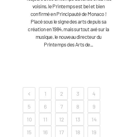
voisins, le Printemps est bel et bien
confirmé en Principauté de Monaco !
Placé sous le signe des arts depuis sa
création en 1984, mais surtout axé sur la
musique, le nouveau directeur du
Printemps des Arts de...
1
2
3
4
5
6
7
8
9
10
11
12
13
14
15
16
17
18
19