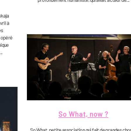
skaja
vril à
es
a opéré
nique
..
So What, now ?
So What, petite association qui fait de grandes cho