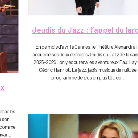
Jeudis du Jazz : l’appel du lar
En ce mois d'avril à Cannes, le Théâtre Alexandre I
accueille ses deux derniers Jeudis du Jazz de la sai
2025-2026 : on y écoutera les aventureux Paul Lay 
Cédric Hanriot. Le jazz, jadis musique de nuit, se
programme de plus en plus tôt, ce...
ux
ctacles
de son
gé comme
ivant.