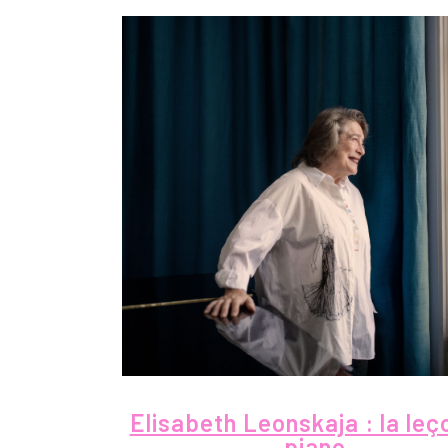
Elisabeth Leonskaja : la leç
piano