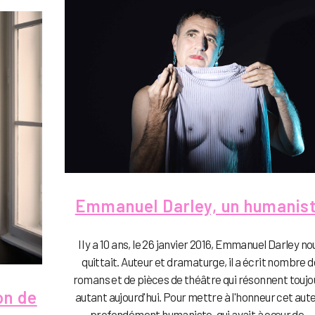
Emmanuel Darley, un humanis
Il y a 10 ans, le 26 janvier 2016, Emmanuel Darley no
quittait. Auteur et dramaturge, il a écrit nombre d
romans et de pièces de théâtre qui résonnent toujo
on de
autant aujourd'hui. Pour mettre à l'honneur cet aut
profondément humaniste, qui avait à cœur de...