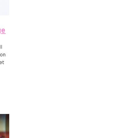
ge
II
son
et