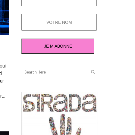
qui
d
our
...