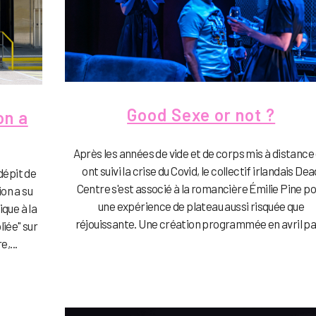
Good Sexe or not ?
on a
Après les années de vide et de corps mis à distance 
ont suivi la crise du Covid, le collectif irlandais Dea
dépit de
Centre s'est associé à la romancière Émilie Pine p
on a su
une expérience de plateau aussi risquée que
que à la
réjouissante. Une création programmée en avril par
liée" sur
,...