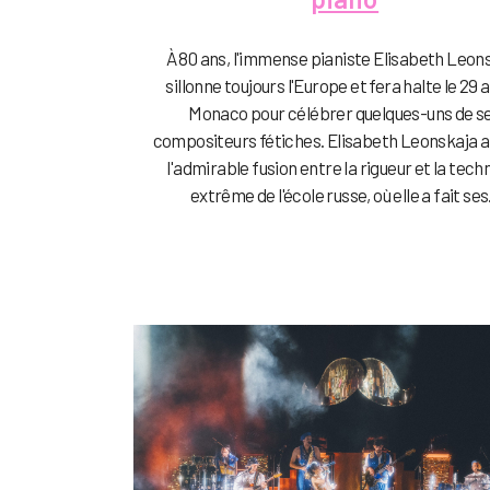
À 80 ans, l'immense pianiste Elisabeth Leon
sillonne toujours l'Europe et fera halte le 29 a
Monaco pour célébrer quelques-uns de s
compositeurs fétiches. Elisabeth Leonskaja 
l'admirable fusion entre la rigueur et la tech
extrême de l'école russe, où elle a fait ses.