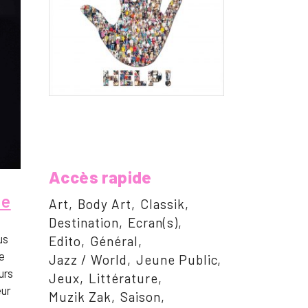
Accès rapide
te
Art
Body Art
Classik
Destination
Ecran(s)
us
Edito
Général
e
Jazz / World
Jeune Public
urs
Jeux
Littérature
eur
Muzik Zak
Saison