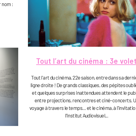
r nom :
Tout l’art du cinéma : 3e vole
Tout l'art du cinéma, 22e saison, entre dans sa dern
ligne droite ! De grands classiques, des pépites oubl
et quelques surprises inattendues attendent le publ
entre projections, rencontres et ciné-concerts. 
voyage à travers le temps… et le cinéma, à l'invitatio
l’Institut Audiovisuel...