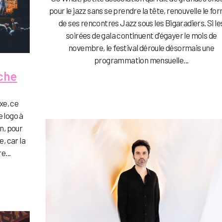
pour le jazz sans se prendre la tête, renouvelle le fo
de ses rencontres Jazz sous les Bigaradiers. Si le
soirées de gala continuent d'égayer le mois de
novembre, le festival déroule désormais une
programmation mensuelle...
che
xe, ce
 logo à
n, pour
e, car la
e...