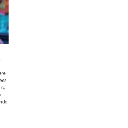
t
ière
iées
ic,
Un
n de