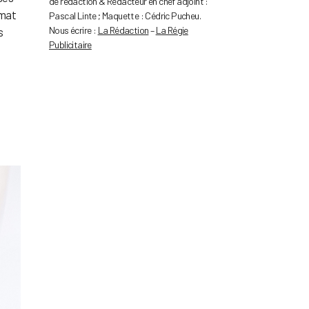
de rédaction & Rédacteur en chef adjoint :
rmat
Pascal Linte ; Maquette : Cédric Pucheu.
Nous écrire :
La Rédaction
–
La Régie
s
Publicitaire