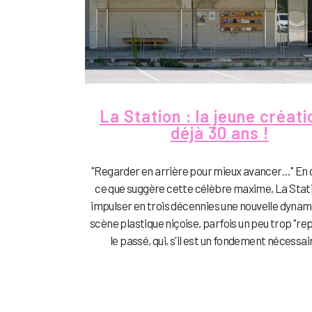
La Station : la jeune créati
déjà 30 ans !
"Regarder en arrière pour mieux avancer…" En 
ce que suggère cette célèbre maxime, La Stati
impulser en trois décennies une nouvelle dynami
scène plastique niçoise, parfois un peu trop "rep
le passé, qui, s'il est un fondement nécessaire