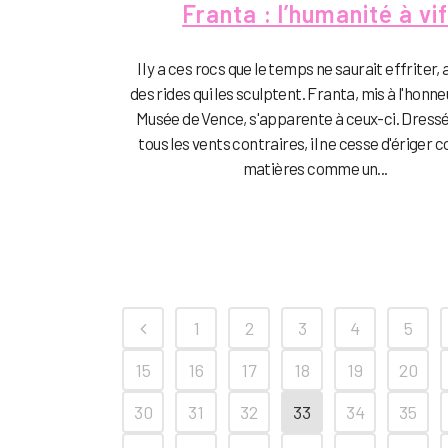
Franta : l’humanité à vi
Il y a ces rocs que le temps ne saurait effriter,
des rides qui les sculptent. Franta, mis à l'honne
Musée de Vence, s'apparente à ceux-ci. Dressé
tous les vents contraires, il ne cesse d'ériger c
matières comme un...
1
2
3
4
5
15
16
17
18
19
20
30
31
32
33
34
35