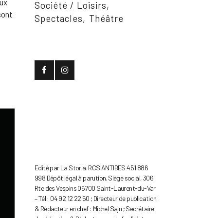
aux
Société / Loisirs
sont
Spectacles
Théâtre
Edité par La Storia. RCS ANTIBES 451 886
998 Dépôt légal à parution. Siège social, 306
Rte des Vespins 06700 Saint-Laurent-du-Var
– Tél : 04 92 12 22 50 ; Directeur de publication
& Rédacteur en chef : Michel Sajn ; Secrétaire