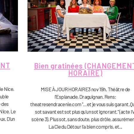
ENT
Bien gratinées (CHANGEMEN
HORAIRE)
e Nice.
MISE À JOUR HORAIRE3 nov 19h, Théâtre de
ouble
l'Esplanade, Draguignan. Rens:
é des
theatresendracenie.com "…et je vous suis garant, Q
Nice. Le
sot savant est sot plus qu'un sot ignorant." (acte IV
ux. D’un
scène 3). Plus sot, sans doute, plus drôle, assurémen
La Cie du Détour l’a bien compris, et...