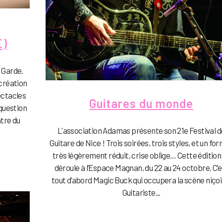
)
 Garde.
création
pectacles
Guitares du monde
 question
âtre du
L'association Adamas présente son 21e Festival d
Guitare de Nice ! Trois soirées, trois styles, et un fo
très légèrement réduit, crise oblige… Cette édition
déroule à l’Espace Magnan, du 22 au 24 octobre. C’e
tout d’abord Magic Buck qui occupera la scène niçoi
Guitariste...