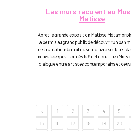
Les murs reculent au Mu
Matisse
Après la grande exposition Matisse Métamorph
a permis au grand public de découvrir un pan 
de la création du maître, son oeuvre sculpté, pl
nouvelle exposition dès le 9 octobre : Les Murs 
dialogue entre artistes contemporains et oeuvr
1
2
3
4
5
15
16
17
18
19
20