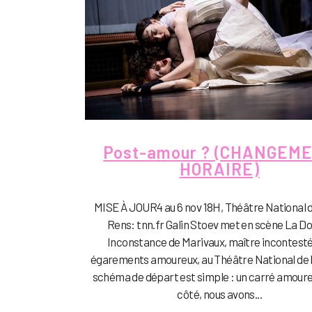
Post-amour ? (CHANGEM
HORAIRE)
MISE À JOUR4 au 6 nov 18H, Théâtre National d
Rens: tnn.fr Galin Stoev met en scène La D
Inconstance de Marivaux, maître incontest
égarements amoureux, au Théâtre National de 
schéma de départ est simple : un carré amoure
côté, nous avons...