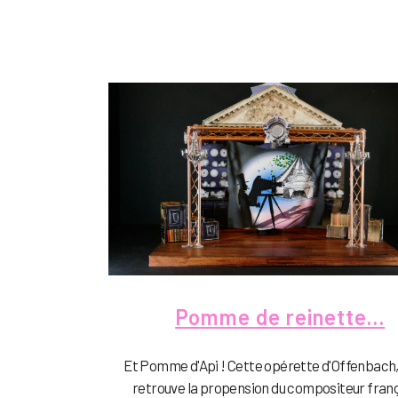
Pomme de reinette…
Et Pomme d'Api ! Cette opérette d'Offenbach, 
retrouve la propension du compositeur franç