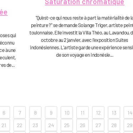
Saturation chromatique
sée
"Qu’est-ce qui nous reste à part la matérialité de l
peinture ?" se demande Solange Triger, artiste pein
toulonnaise. Elle investit la Villa Théo, au Lavandou, d
oses qui
octobre au 2 janvier, avec l'exposition Suites
méconnu
indonésiennes. L'artiste garde une expérience sens
ace à une
de son voyage en Indonésie...
reculent,
es de...
6
7
8
9
10
11
12
13
14
21
22
23
24
25
26
27
28
29