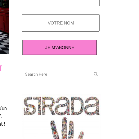
T
u'un
,
t !