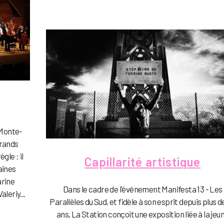
 Monte-
grands
gle : il
Capillarité artistique
aines
arine
Dans le cadre de l'événement Manifesta 13 - Les
leriy...
Parallèles du Sud, et fidèle à son esprit depuis plus d
ans, La Station conçoit une exposition liée à la jeu