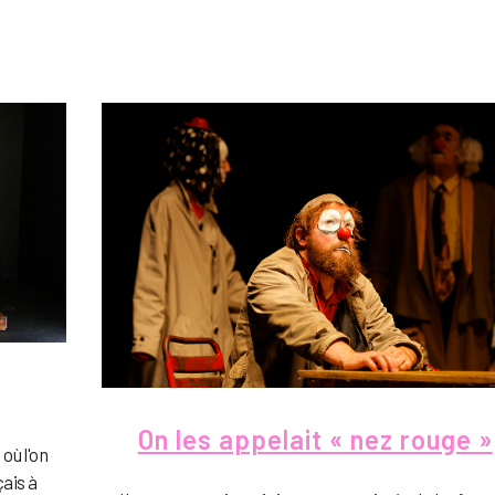
On les appelait « nez rouge »
où l'on
ais à