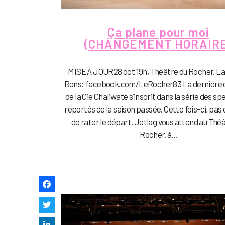
Ça plane pour moi
(CHANGEMENT HORAIRE
MISE À JOUR28 oct 19h, Théâtre du Rocher, La
Rens: facebook.com/LeRocher83 La dernière 
de la Cie Chaliwaté s’inscrit dans la série des s
reportés de la saison passée. Cette fois-ci, pas
de rater le départ, Jetlag vous attend au Thé
Rocher, à...