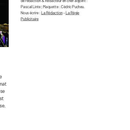
de rédaction & Rédacteur en chef adjoint :
Pascal Linte ; Maquette : Cédric Pucheu.
Nous écrire :
La Rédaction
–
La Régie
Publicitaire
e
rmat
 se
st
se.