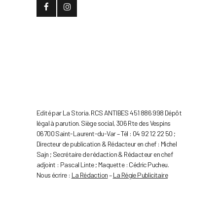
Edité par La Storia. RCS ANTIBES 451 886 998 Dépôt
légal à parution. Siège social, 306 Rte des Vespins
06700 Saint-Laurent-du-Var – Tél : 04 92 12 22 50 ;
Directeur de publication & Rédacteur en chef : Michel
Sajn ; Secrétaire de rédaction & Rédacteur en chef
adjoint : Pascal Linte ; Maquette : Cédric Pucheu.
Nous écrire :
La Rédaction
–
La Régie Publicitaire