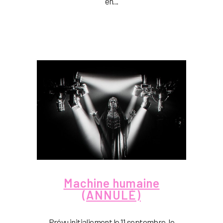
en...
Machine humaine
(ANNULÉ)
Prévu initialiement le 11 septembre, le