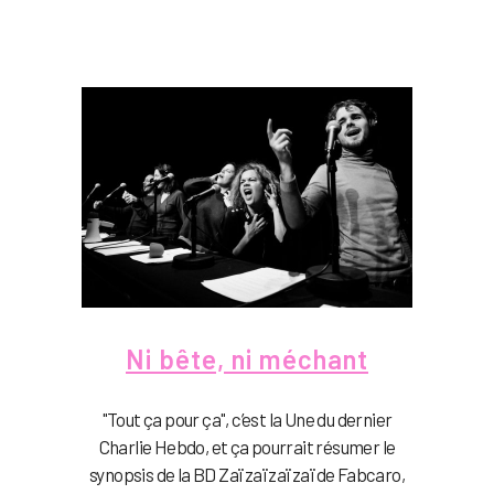
Ni bête, ni méchant
"Tout ça pour ça", c’est la Une du dernier
Charlie Hebdo, et ça pourrait résumer le
synopsis de la BD Zaï zaï zaï zaï de Fabcaro,