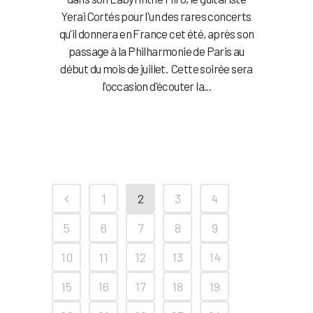
Yerai Cortés pour l'un des rares concerts
qu'il donnera en France cet été, après son
passage à la Philharmonie de Paris au
début du mois de juillet. Cette soirée sera
l'occasion d'écouter la...
1
2
3
4
5
6
7
8
9
10
11
12
13
14
15
16
17
18
19