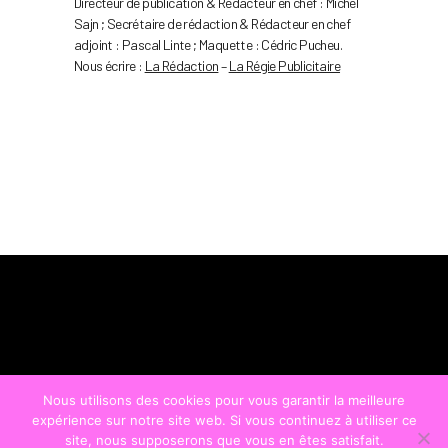
Directeur de publication & Rédacteur en chef : Michel
Sajn ; Secrétaire de rédaction & Rédacteur en chef
adjoint : Pascal Linte ; Maquette : Cédric Pucheu.
Nous écrire :
La Rédaction
–
La Régie Publicitaire
Nous utilisons des cookies pour vous garantir la meilleure
expérience sur notre site web. Si vous continuez à utiliser ce
site, nous supposerons que vous en êtes satisfait.