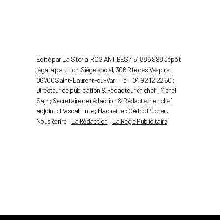
Edité par La Storia. RCS ANTIBES 451 886 998 Dépôt
légal à parution. Siège social, 306 Rte des Vespins
06700 Saint-Laurent-du-Var – Tél : 04 92 12 22 50 ;
Directeur de publication & Rédacteur en chef : Michel
Sajn ; Secrétaire de rédaction & Rédacteur en chef
adjoint : Pascal Linte ; Maquette : Cédric Pucheu.
Nous écrire :
La Rédaction
–
La Régie Publicitaire