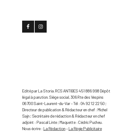
Edité par La Storia. RCS ANTIBES 451 886 998 Dépôt
légal à parution. Siège social, 306 Rte des Vespins
06700 Saint-Laurent-du-Var – Tél : 04 92 12 22 50 ;
Directeur de publication & Rédacteur en chef : Michel
Sajn ; Secrétaire de rédaction & Rédacteur en chef
adjoint : Pascal Linte ; Maquette : Cédric Pucheu.
Nous écrire :
La Rédaction
–
La Régie Publicitaire