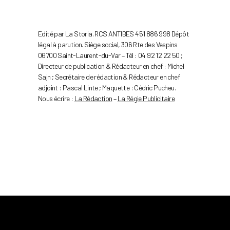
Edité par La Storia. RCS ANTIBES 451 886 998 Dépôt
légal à parution. Siège social, 306 Rte des Vespins
06700 Saint-Laurent-du-Var – Tél : 04 92 12 22 50 ;
Directeur de publication & Rédacteur en chef : Michel
Sajn ; Secrétaire de rédaction & Rédacteur en chef
adjoint : Pascal Linte ; Maquette : Cédric Pucheu.
Nous écrire :
La Rédaction
–
La Régie Publicitaire