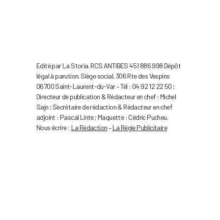
Edité par La Storia. RCS ANTIBES 451 886 998 Dépôt
légal à parution. Siège social, 306 Rte des Vespins
06700 Saint-Laurent-du-Var – Tél : 04 92 12 22 50 ;
Directeur de publication & Rédacteur en chef : Michel
Sajn ; Secrétaire de rédaction & Rédacteur en chef
adjoint : Pascal Linte ; Maquette : Cédric Pucheu.
Nous écrire :
La Rédaction
–
La Régie Publicitaire