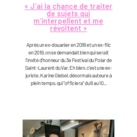
« J’ai la chance de traiter
de sujets qui
m’interpellent et me
révoltent »
Après un ex-douanier en 2018 et un ex-flic
en 2019, on se demandait bien qui serait
l'invité d'honneur du 3e Festival du Polar de
Saint-Laurent du Var. Eh bien, c'est une ex-
juriste, Karine Giebel, désormais auteure à
plein temps, qui "officiera" du 8 au 10...