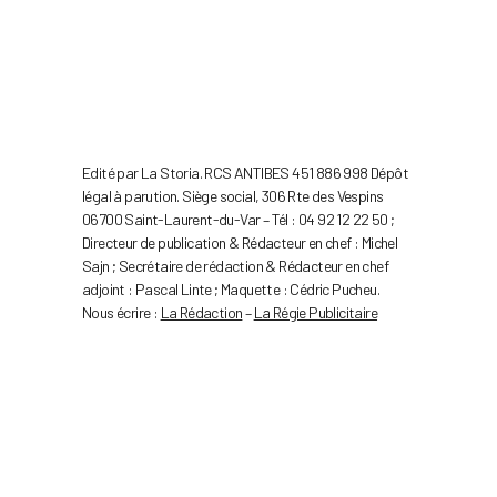
Edité par La Storia. RCS ANTIBES 451 886 998 Dépôt
légal à parution. Siège social, 306 Rte des Vespins
06700 Saint-Laurent-du-Var – Tél : 04 92 12 22 50 ;
Directeur de publication & Rédacteur en chef : Michel
Sajn ; Secrétaire de rédaction & Rédacteur en chef
adjoint : Pascal Linte ; Maquette : Cédric Pucheu.
Nous écrire :
La Rédaction
–
La Régie Publicitaire