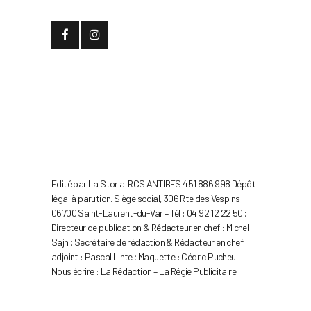
Edité par La Storia. RCS ANTIBES 451 886 998 Dépôt
légal à parution. Siège social, 306 Rte des Vespins
06700 Saint-Laurent-du-Var – Tél : 04 92 12 22 50 ;
Directeur de publication & Rédacteur en chef : Michel
Sajn ; Secrétaire de rédaction & Rédacteur en chef
adjoint : Pascal Linte ; Maquette : Cédric Pucheu.
Nous écrire :
La Rédaction
–
La Régie Publicitaire