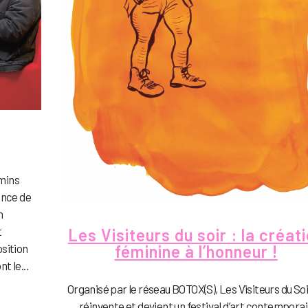
emins
ence de
n
t
Les Visiteurs du soir : la créat
féminine à l’honneur !
sition
t le...
Organisé par le réseau BOTOX(S), Les Visiteurs du Soi
réinvente et devient un festival d’art contempora