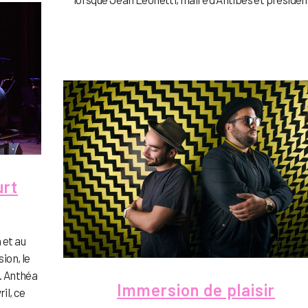
urt
 et au
ion, le
s. Anthéa
Immersion de plaisir
ril, ce