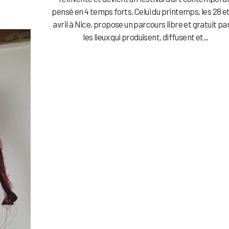
pensé en 4 temps forts. Celui du printemps, les 28 e
avril à Nice, propose un parcours libre et gratuit pa
les lieux qui produisent, diffusent et...