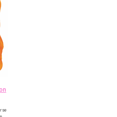
ion
r se
in