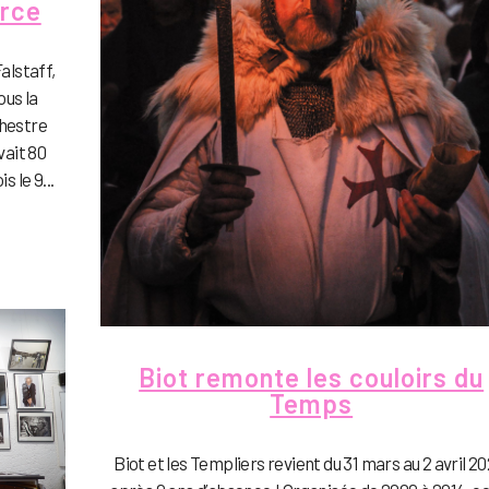
arce
alstaff,
ous la
chestre
vait 80
s le 9...
Biot remonte les couloirs du
Temps
Biot et les Templiers revient du 31 mars au 2 avril 20