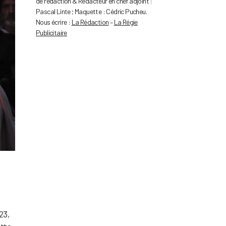
de rédaction & Rédacteur en chef adjoint :
Pascal Linte ; Maquette : Cédric Pucheu.
Nous écrire :
La Rédaction
–
La Régie
Publicitaire
23,