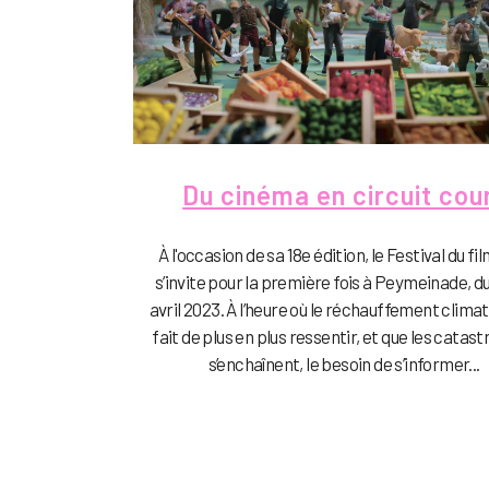
Du cinéma en circuit cou
À l'occasion de sa 18e édition, le Festival du fi
s’invite pour la première fois à Peymeinade, du
avril 2023. À l’heure où le réchauffement clima
fait de plus en plus ressentir, et que les catas
s’enchaînent, le besoin de s’informer...