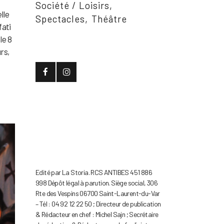
Société / Loisirs
lle
Spectacles
Théâtre
fati
le 8
urs,
Edité par La Storia. RCS ANTIBES 451 886
998 Dépôt légal à parution. Siège social, 306
Rte des Vespins 06700 Saint-Laurent-du-Var
– Tél : 04 92 12 22 50 ; Directeur de publication
& Rédacteur en chef : Michel Sajn ; Secrétaire