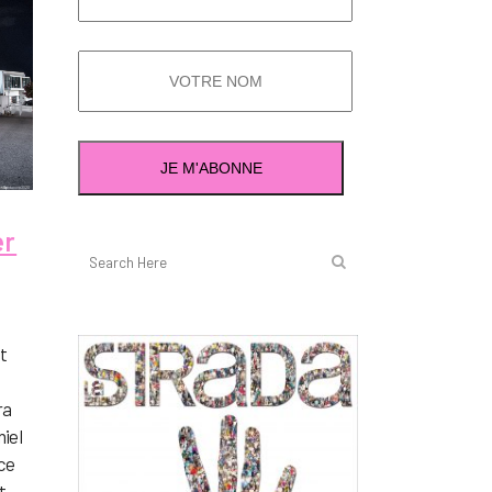
er
t
ra
iel
ice
...