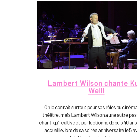
Lambert Wilson chante K
Weill
On le connaît surtout pour ses rôles au cinéma
théâtre, mais Lambert Wilson a une autre pass
chant, qu’il cultive et perfectionne depuis 40 an
accueille, lors de sa soirée anniversaire le 5 av