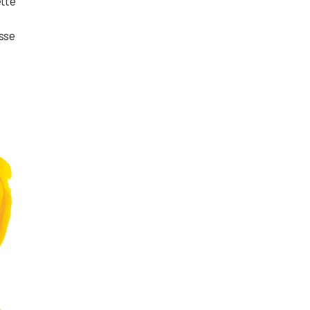
ette
esse