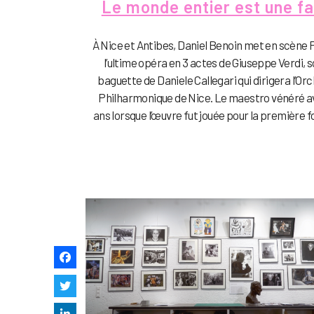
Le monde entier est une f
À Nice et Antibes, Daniel Benoin met en scène F
l’ultime opéra en 3 actes de Giuseppe Verdi, s
baguette de Daniele Callegari qui dirigera l’Or
Philharmonique de Nice. Le maestro vénéré a
ans lorsque l’œuvre fut jouée pour la première foi