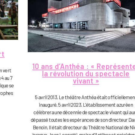
rt
10 ans d’Anthéa : « Représent
lm vert
la révolution du spectacle
 4 au 7
vivant »
tique se
trophes
5 avril 2013. Le théâtre Anthéa était officiellemen
inauguré. 5 avril 2023. L'établissement azuréen
célèbrera une décennie de spectacle vivant qui au
dépassé toutes les espérances de son directeur Dan
Benoin. Il était directeur du Théâtre National de N
lorsque Jean Leonetti, maire d'Antibes et président