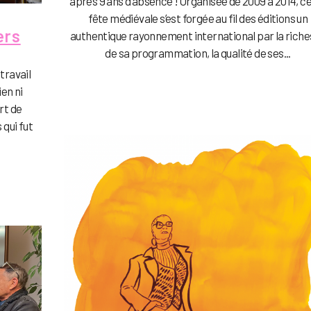
après 9 ans d’absence ! Organisée de 2009 à 2014, c
fête médiévale s’est forgée au fil des éditions un
ers
authentique rayonnement international par la rich
de sa programmation, la qualité de ses...
travail
ien ni
rt de
 qui fut