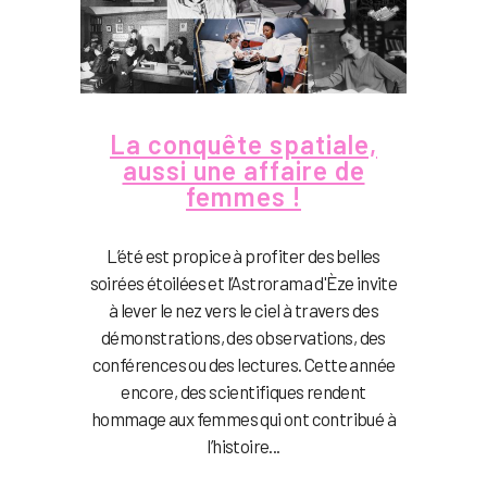
La conquête spatiale,
aussi une affaire de
femmes !
L’été est propice à profiter des belles
soirées étoilées et l’Astrorama d'Èze invite
à lever le nez vers le ciel à travers des
démonstrations, des observations, des
conférences ou des lectures. Cette année
encore, des scientifiques rendent
hommage aux femmes qui ont contribué à
l’histoire...