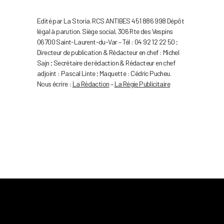
Edité par La Storia. RCS ANTIBES 451 886 998 Dépôt
légal à parution. Siège social, 306 Rte des Vespins
06700 Saint-Laurent-du-Var – Tél : 04 92 12 22 50 ;
Directeur de publication & Rédacteur en chef : Michel
Sajn ; Secrétaire de rédaction & Rédacteur en chef
adjoint : Pascal Linte ; Maquette : Cédric Pucheu.
Nous écrire :
La Rédaction
–
La Régie Publicitaire