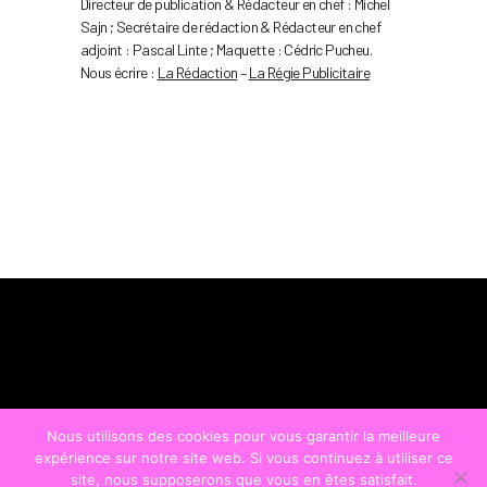
Directeur de publication & Rédacteur en chef : Michel
Sajn ; Secrétaire de rédaction & Rédacteur en chef
adjoint : Pascal Linte ; Maquette : Cédric Pucheu.
Nous écrire :
La Rédaction
–
La Régie Publicitaire
Nous utilisons des cookies pour vous garantir la meilleure
expérience sur notre site web. Si vous continuez à utiliser ce
site, nous supposerons que vous en êtes satisfait.