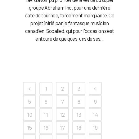
groupe Abraham Inc. pour une dernière
date de tournée, forcément marquante. Ce
projet initié par le fantasque musicien
canadien, Socalled, qui pour l'occasion s'est
entouré de quelques-uns de ses...
1
2
3
4
5
6
7
8
9
10
11
12
13
14
15
16
17
18
19