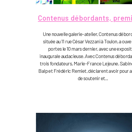
Contenus débordants, premi
Une nouvelle galerie-atelier, Contenus débor
située au 11 rue César Vezzani à Toulon, a ouve
portes le 10 mars dernier, avec une exposit
inaugurale audacieuse. Avec Contenus débordan
trois fondateurs, Marie-France Lejeune, Sabin
Balp et Frédéric Remiet, déclarent avoir pour 
de soutenir et...