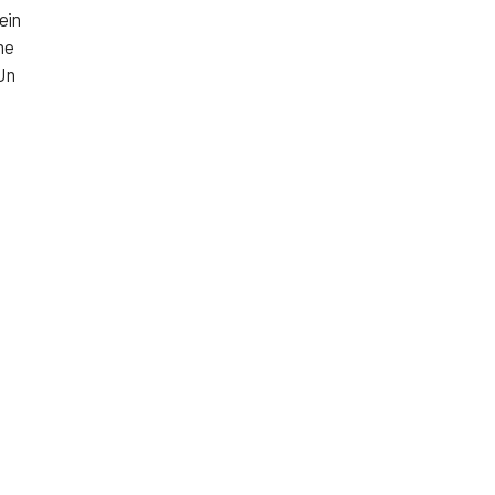
ein
ne
 Un