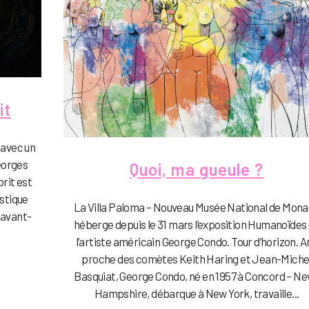
it
 avec un
eorges
Quoi, ma gueule ?
prit est
ystique
La Villa Paloma – Nouveau Musée National de Mon
 avant-
héberge depuis le 31 mars l’exposition Humanoïdes
l’artiste américain George Condo. Tour d’horizon. A
proche des comètes Keith Haring et Jean-Miche
Basquiat, George Condo, né en 1957 à Concord – N
Hampshire, débarque à New York, travaille...