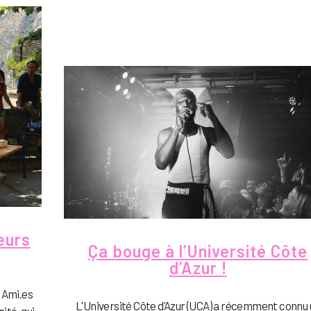
eurs
Ça bouge à l’Université Côte
d’Azur !
s Ami.es
L'Université Côte d’Azur (UCA) a récemment connu 
ité, qui