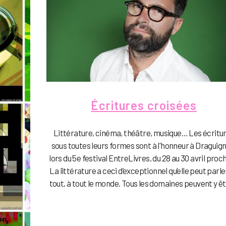
Écritures croisées
Littérature, cinéma, théâtre, musique… Les écritu
sous toutes leurs formes sont à l'honneur à Draguig
lors du 5e festival EntreLivres, du 28 au 30 avril proc
La littérature a ceci d’exceptionnel qu’elle peut parle
tout, à tout le monde. Tous les domaines peuvent y êtr