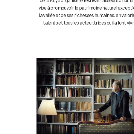
vise à promouvoir le patrimoine naturel excepti
la vallée et de ses richesses humaines, en valor
talents et tous les acteur.trices qui la font vivr