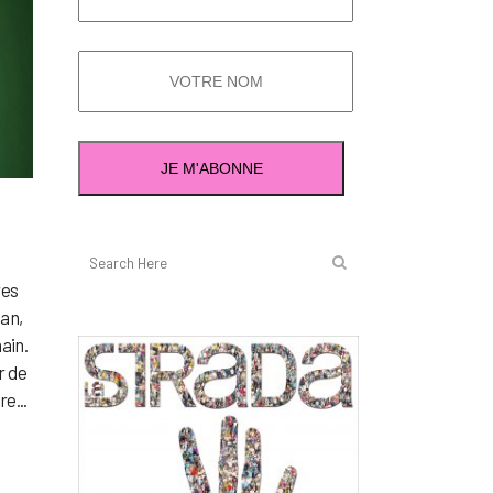
res
nan,
hain.
r de
e...