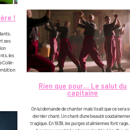
ère !
dants,
rt ses
ion
ts, les
e Collé-
ambition
Rien que pour… Le salut du
capitaine
On lui demande de chanter mais il sait que ce sera 
dernier chant. Un chant d’une beauté soudaineme
tragique. En 1938, les purges staliniennes font rage, 