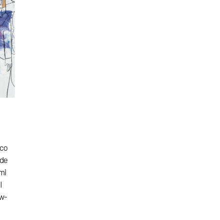
aco
 de
mi
l
ew-