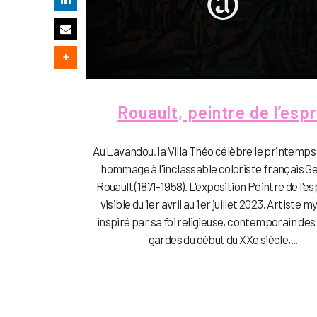
Rouault, peintre de l’espr
Au Lavandou, la Villa Théo célèbre le printemps
hommage à l'inclassable coloriste français G
Rouault (1871-1958). L'exposition Peintre de l'es
visible du 1er avril au 1er juillet 2023. Artiste m
inspiré par sa foi religieuse, contemporain des
gardes du début du XXe siècle,...