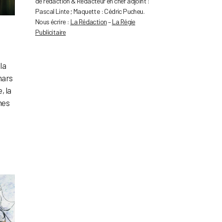
de rédaction & Rédacteur en chef adjoint :
Pascal Linte ; Maquette : Cédric Pucheu.
Nous écrire :
La Rédaction
–
La Régie
Publicitaire
la
mars
, la
hes