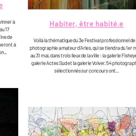
e
winner à
Habiter, être habité.e
au 17
ine de
Voilà la thématique du 3e Festival professionnel de 
seront à
photographie amateur d'Arles, qui se tiendra du 1er 
n...
au 31 mai, dans trois lieux de la ville : la galerie Fisheye
galerie Actes Sud et la galerie Volver. 54 photograp
sélectionnés sur concours ont...