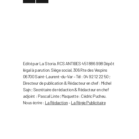
Edité par La Storia. RCS ANTIBES 451 886 998 Dépôt
légal à parution. Siège social, 306 Rte des Vespins
06700 Saint-Laurent-du-Var – Tél : 04 92 12 22 50 ;
Directeur de publication & Rédacteur en chef : Michel
Sajn ; Secrétaire de rédaction & Rédacteur en chef
adjoint : Pascal Linte ; Maquette : Cédric Pucheu.
Nous écrire :
La Rédaction
–
La Régie Publicitaire