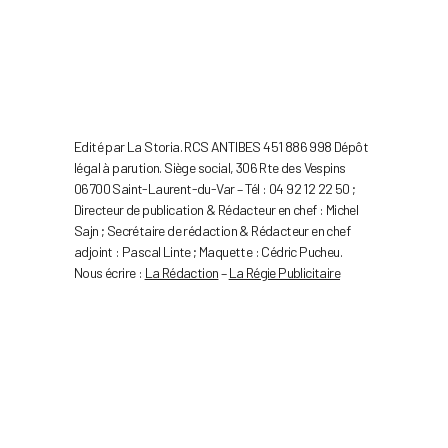
Edité par La Storia. RCS ANTIBES 451 886 998 Dépôt
légal à parution. Siège social, 306 Rte des Vespins
06700 Saint-Laurent-du-Var – Tél : 04 92 12 22 50 ;
Directeur de publication & Rédacteur en chef : Michel
Sajn ; Secrétaire de rédaction & Rédacteur en chef
adjoint : Pascal Linte ; Maquette : Cédric Pucheu.
Nous écrire :
La Rédaction
–
La Régie Publicitaire