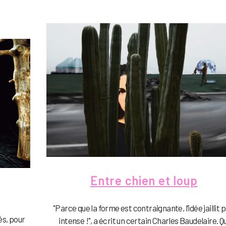
Entre chien et loup
"Parce que la forme est contraignante, l’idée jaillit p
és, pour
intense !", a écrit un certain Charles Baudelaire. Qu