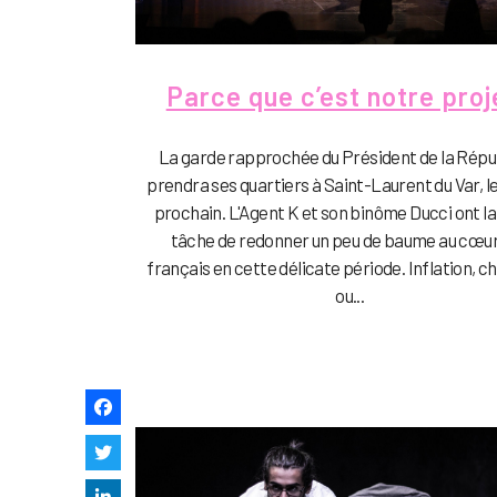
Parce que c’est notre proje
La garde rapprochée du Président de la Répu
prendra ses quartiers à Saint-Laurent du Var, l
prochain. L'Agent K et son binôme Ducci ont la
tâche de redonner un peu de baume au cœur
français en cette délicate période. Inflation, 
ou...