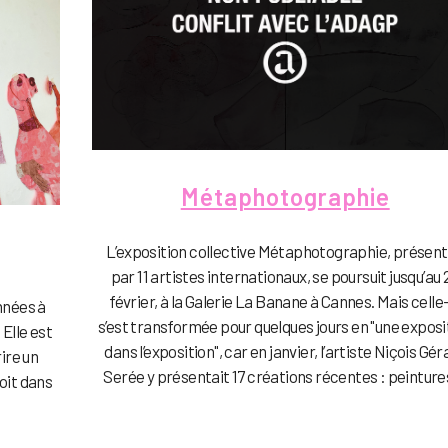
Métaphotographie
L’exposition collective Métaphotographie, présen
par 11 artistes internationaux, se poursuit jusqu’au 
février, à la Galerie La Banane à Cannes. Mais celle
nnées à
s’est transformée pour quelques jours en "une exposi
 Elle est
dans l’exposition", car en janvier, l’artiste Niçois Gér
ire un
Serée y présentait 17 créations récentes : peintures,
roit dans