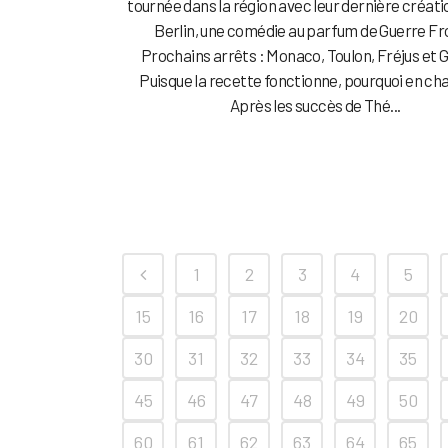
tournée dans la région avec leur dernière créati
Berlin, une comédie au parfum de Guerre Fr
Prochains arrêts : Monaco, Toulon, Fréjus et 
Puisque la recette fonctionne, pourquoi en ch
Après les succès de Thé...
1
2
3
4
5
15
16
17
18
19
20
30
31
32
33
34
35
45
46
47
48
49
50
60
61
62
63
64
65