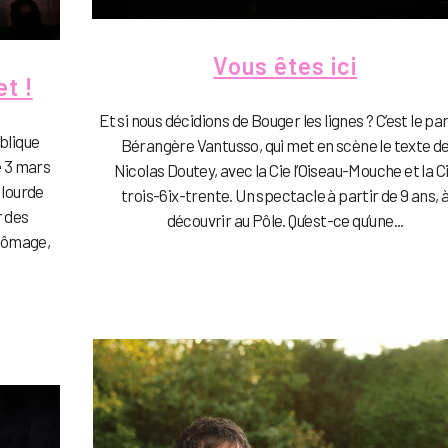
Vous êtes ici
t !
Et si nous décidions de Bouger les lignes ? C’est le par
blique
Bérangère Vantusso, qui met en scène le texte d
e 3 mars
Nicolas Doutey, avec la Cie l’Oiseau-Mouche et la C
 lourde
trois-6ix-trente. Un spectacle à partir de 9 ans, 
 des
découvrir au Pôle. Qu’est-ce qu’une...
chômage,