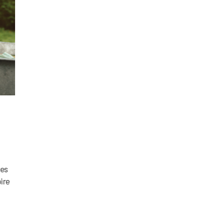
les
ire