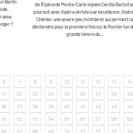
on Berlin
de l’Opéra de Monte-Carlo signée Cecilia Bartoli s
oide.
poursuit avec l’opéra vériste par excellence, Andr
Grasse.
Chénier, une œuvre peu montée et qui permettr
anger ?
d’entendre pour la première fois sur le Rocher l’un 
grands ténors du...
6
7
8
9
10
11
12
13
14
21
22
23
24
25
26
27
28
29
36
37
38
39
40
41
42
43
44
51
52
53
54
55
56
57
58
59
66
67
68
69
70
71
72
73
74