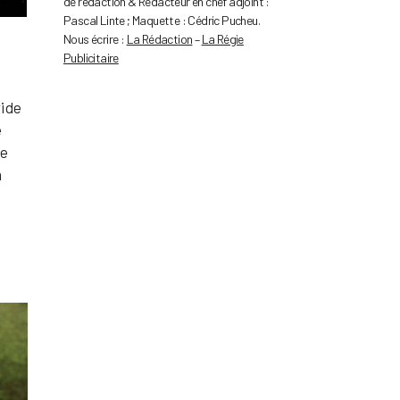
de rédaction & Rédacteur en chef adjoint :
Pascal Linte ; Maquette : Cédric Pucheu.
Nous écrire :
La Rédaction
–
La Régie
Publicitaire
i de
e
ie
à