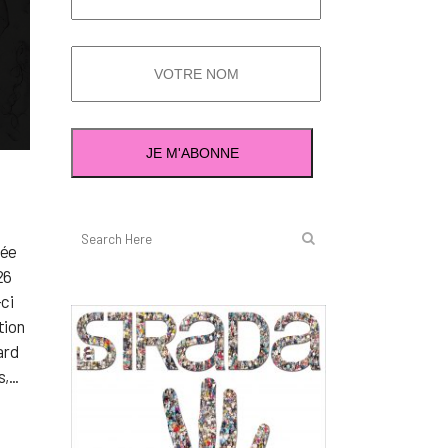
tée
26
-ci
tion
ard
...