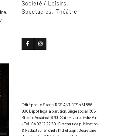
Société / Loisirs
e
Spectacles
Théâtre
ine,
e
Edité par La Storia. RCS ANTIBES 451 886
998 Dépôt légal à parution. Siège social, 306
Rte des Vespins 06700 Saint-Laurent-du-Var
– Tél : 04 92 12 22 50 ; Directeur de publication
& Rédacteur en chef : Michel Sajn ; Secrétaire