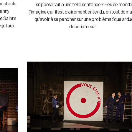
spectacle
s’opposerait à une telle sentence ? Peu de mond
Fanny
j’imagine car il est clairement entendu, en tout doma
de Sainte
qu’avoir à se pencher sur une problématique ardu
égétaux
débouche sur...