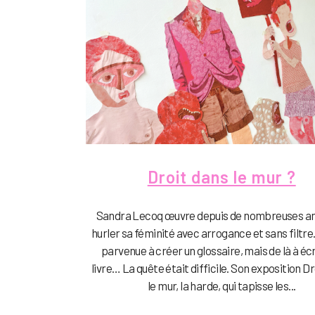
Droit dans le mur ?
Sandra Lecoq œuvre depuis de nombreuses a
hurler sa féminité avec arrogance et sans filtre.
parvenue à créer un glossaire, mais de là à écr
livre… La quête était difficile. Son exposition D
le mur, la harde, qui tapisse les...