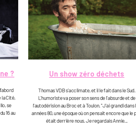
ine ?
Un show zéro déchets
d’abord
Thomas VDB s'acclimate, et il le fait dans le Sud.
la Cité,
L'humoriste va poser son sens de l'absurde et de
lo, se
l'autodérision au Broc et à Toulon. "J'ai grandi dans 
du 16 au
années 80, une époque où on pensait encore que le p
était derrière nous. Je regardais Annie...